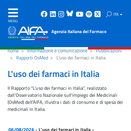
Facebook
Linkedin
Instagram
Bluesky
Youtube
Spotify
X
ITA
MENU
Agenzia Italiana del Farmaco
home
Informazione e comunicazione
Pubblicazioni
Rapporti OsMed
L'uso dei farmaci in Italia
L'uso dei farmaci in Italia
Il Rapporto "L'uso dei farmaci in Italia", realizzato
dall’Osservatorio Nazionale sull’impiego dei Medicinali
(OsMed) dell’AIFA, illustra i dati di consumo e di spesa dei
medicinali in Italia.
06/08/2026 -
L'uso dei farmaci in Italia -