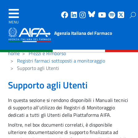
Facebook
Linkedin
Instagram
Bluesky
Youtube
Spotify
X
MENU
Agenzia Italiana del Farmaco
home
Prezzi e Rimborso
Registri farmaci sottoposti a monitoraggio
Supporto agli Utenti
Supporto agli Utenti
In questa sezione si rendono disponibili i Manuali tecnici
di supporto all’utilizzo dei Registri di Monitoraggio
dedicati a tutti gli Utenti della Piattaforma AIFA.
Inoltre, nel box documenti correlati, è disponibile
ulteriore documentazione di supporto finalizzata ad