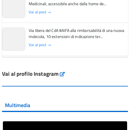
Medicinali, accessibile anche dalla home de...
Vai al post →
Via libera del CdA #AIFA alla rimborsabilità di una nuova
molecola, 10 estensioni di indicazione ter...
Vai al post →
L'Italia si conferma tra i primi Paesi europei per l'accesso
ai #farmaci orfani rimborsati dal Servi...
Vai al profilo Instagram
Instagram
Vai al post →
💜 Il 29 giugno #AIFA si è illuminata di viola in occasione
della XVII Giornata Mondiale della Scler...
Multimedia
Vai al post →