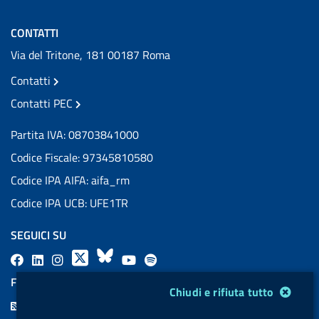
CONTATTI
Via del Tritone, 181 00187 Roma
Contatti
Contatti PEC
Partita IVA: 08703841000
Codice Fiscale: 97345810580
Codice IPA AIFA: aifa_rm
Codice IPA UCB: UFE1TR
SEGUICI SU
F
L
l
X
B
Y
l
a
i
a
l
o
a
FEED RSS
Modulo gestione cookie
Chiudi e rifiuta tutto
c
n
b
u
u
b
F
e
k
e
e
t
e