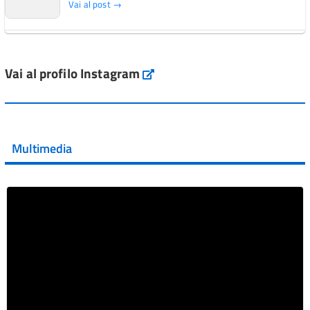
Vai al post →
L'Italia si conferma tra i primi Paesi europei per l'accesso
ai #farmaci orfani rimborsati dal Servi...
Vai al profilo Instagram
Instagram
Vai al post →
💜 Il 29 giugno #AIFA si è illuminata di viola in occasione
della XVII Giornata Mondiale della Scler...
Multimedia
Vai al post →