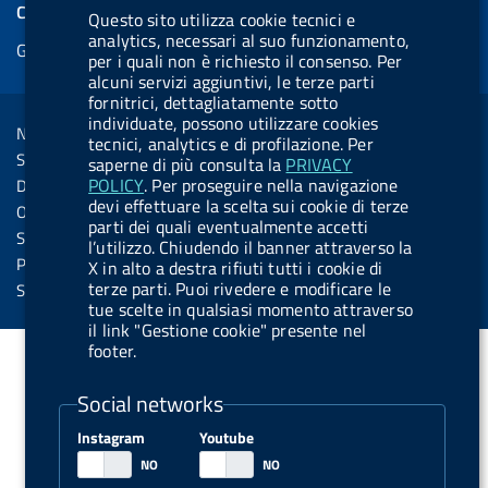
e
COOKIES
Questo sito utilizza cookie tecnici e
b
e
l
s
u
l
e
analytics, necessari al suo funzionamento,
Gestione cookie
o
d
.
k
b
.
per i quali non è richiesto il consenso. Per
d
o
i
b
y
e
b
alcuni servizi aggiuntivi, le terze parti
R
Sezione Link Utili
fornitrici, dettagliatamente sotto
k
n
u
u
individuate, possono utilizzare cookies
s
Note legali
t
t
tecnici, analytics e di profilazione. Per
s
Social Media Policy
saperne di più consulta la
PRIVACY
t
t
POLICY
. Per proseguire nella navigazione
Dichiarazione di accessibilità
o
o
devi effettuare la scelta sui cookie di terze
Obiettivi di accessibilità
parti dei quali eventualmente accetti
n
n
Statistiche sito
l’utilizzo. Chiudendo il banner attraverso la
.
.
Privacy
X in alto a destra rifiuti tutti i cookie di
i
s
terze parti. Puoi rivedere e modificare le
Servizi Online
tue scelte in qualsiasi momento attraverso
n
p
il link "Gestione cookie" presente nel
s
o
footer.
t
t
Social networks
a
i
g
f
Instagram
Youtube
r
y