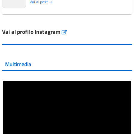
Vai al post →
L'Italia si conferma tra i primi Paesi europei per l'accesso
ai #farmaci orfani rimborsati dal Servi...
Vai al profilo Instagram
Instagram
Vai al post →
💜 Il 29 giugno #AIFA si è illuminata di viola in occasione
della XVII Giornata Mondiale della Scler...
Multimedia
Vai al post →