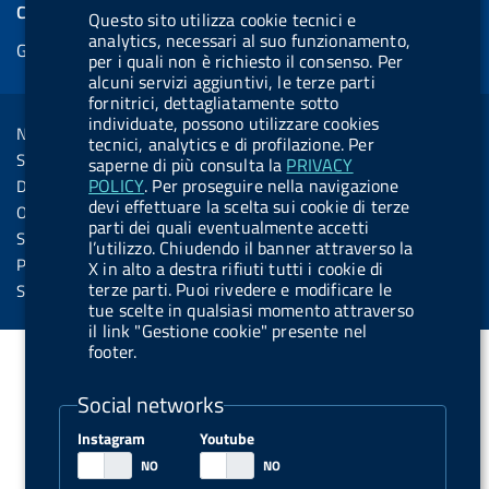
e
COOKIES
Questo sito utilizza cookie tecnici e
b
e
l
s
u
l
e
analytics, necessari al suo funzionamento,
Gestione cookie
o
d
.
k
b
.
per i quali non è richiesto il consenso. Per
d
o
i
b
y
e
b
alcuni servizi aggiuntivi, le terze parti
R
Sezione Link Utili
fornitrici, dettagliatamente sotto
k
n
u
u
individuate, possono utilizzare cookies
s
Note legali
t
t
tecnici, analytics e di profilazione. Per
s
Social Media Policy
saperne di più consulta la
PRIVACY
t
t
POLICY
. Per proseguire nella navigazione
Dichiarazione di accessibilità
o
o
devi effettuare la scelta sui cookie di terze
Obiettivi di accessibilità
parti dei quali eventualmente accetti
n
n
Statistiche sito
l’utilizzo. Chiudendo il banner attraverso la
.
.
Privacy
X in alto a destra rifiuti tutti i cookie di
i
s
terze parti. Puoi rivedere e modificare le
Servizi Online
tue scelte in qualsiasi momento attraverso
n
p
il link "Gestione cookie" presente nel
s
o
footer.
t
t
Social networks
a
i
g
f
Instagram
Youtube
r
y