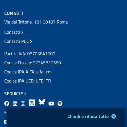
CONTATTI
Via del Tritone, 181 00187 Roma
Contatti
Contatti PEC
Partita IVA: 08703841000
Codice Fiscale: 97345810580
Codice IPA AIFA: aifa_rm
Codice IPA UCB: UFE1TR
SEGUICI SU
F
L
l
X
B
Y
l
a
i
a
l
o
a
FEED RSS
Modulo gestione cookie
Chiudi e rifiuta tutto
c
n
b
u
u
b
F
e
k
e
e
t
e