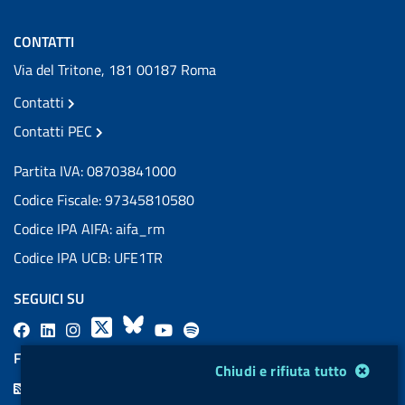
CONTATTI
Via del Tritone, 181 00187 Roma
Contatti
Contatti PEC
Partita IVA: 08703841000
Codice Fiscale: 97345810580
Codice IPA AIFA: aifa_rm
Codice IPA UCB: UFE1TR
SEGUICI SU
F
L
l
X
B
Y
l
a
i
a
l
o
a
FEED RSS
Modulo gestione cookie
Chiudi e rifiuta tutto
c
n
b
u
u
b
F
e
k
e
e
t
e