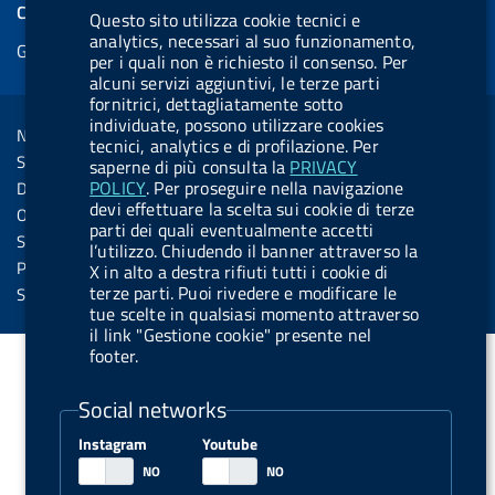
e
COOKIES
Questo sito utilizza cookie tecnici e
b
e
l
s
u
l
e
analytics, necessari al suo funzionamento,
Gestione cookie
o
d
.
k
b
.
per i quali non è richiesto il consenso. Per
d
o
i
b
y
e
b
alcuni servizi aggiuntivi, le terze parti
R
Sezione Link Utili
fornitrici, dettagliatamente sotto
k
n
u
u
individuate, possono utilizzare cookies
s
Note legali
t
t
tecnici, analytics e di profilazione. Per
s
Social Media Policy
saperne di più consulta la
PRIVACY
t
t
POLICY
. Per proseguire nella navigazione
Dichiarazione di accessibilità
o
o
devi effettuare la scelta sui cookie di terze
Obiettivi di accessibilità
parti dei quali eventualmente accetti
n
n
Statistiche sito
l’utilizzo. Chiudendo il banner attraverso la
.
.
Privacy
X in alto a destra rifiuti tutti i cookie di
i
s
terze parti. Puoi rivedere e modificare le
Servizi Online
tue scelte in qualsiasi momento attraverso
n
p
il link "Gestione cookie" presente nel
s
o
footer.
t
t
Social networks
a
i
g
f
Instagram
Youtube
r
y