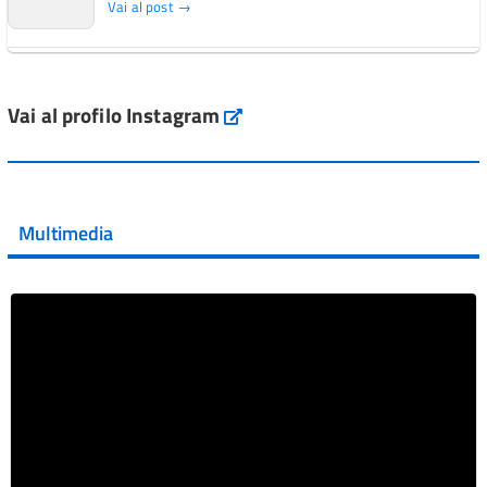
Vai al post →
L'Italia si conferma tra i primi Paesi europei per l'accesso
ai #farmaci orfani rimborsati dal Servi...
Vai al profilo Instagram
Instagram
Vai al post →
💜 Il 29 giugno #AIFA si è illuminata di viola in occasione
della XVII Giornata Mondiale della Scler...
Multimedia
Vai al post →