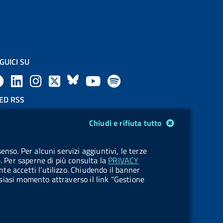
GUICI SU
F
L
l
X
B
Y
l
a
i
a
l
o
a
ED RSS
F
c
n
b
u
u
b
Chiudi e rifiuta tutto
e
e
k
e
e
t
e
OKIES
enso. Per alcuni servizi aggiuntivi, le terze
e
stione cookie
b
e
l
s
u
l
e. Per saperne di più consulta la
PRIVACY
nte accetti l’utilizzo. Chiudendo il banner
d
o
d
.
k
b
.
ualsiasi momento attraverso il link "Gestione
R
o
i
b
y
e
b
s
k
n
u
u