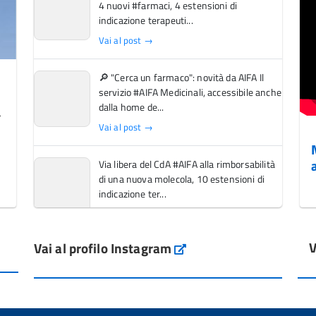
4 nuovi #farmaci, 4 estensioni di
indicazione terapeuti...
Vai al post →
🔎 "Cerca un farmaco": novità da AIFA Il
servizio #AIFA Medicinali, accessibile anche
dalla home de...
Vai al post →
Via libera del CdA #AIFA alla rimborsabilità
di una nuova molecola, 10 estensioni di
indicazione ter...
Vai al post →
V
Vai al profilo Instagram
L'Italia si conferma tra i primi Paesi europei
Instagram
per l'accesso ai #farmaci orfani rimborsati
dal Servi...
Vai al post →