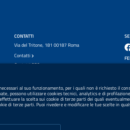
💜 Il 29 giugno #AIFA si è illuminata di viola
in occasione della XVII Giornata Mondiale
della Scler...
Vai al post →
CONTATTI
SE
Via del Tritone, 181 00187 Roma
Contatti
FE
Contatti PEC
Partita IVA: 08703841000
CO
Codice Fiscale: 97345810580
 necessari al suo funzionamento, per i quali non è richiesto il cons
Ge
uate, possono utilizzare cookies tecnici, analytics e di profilazion
Codice IPA AIFA: aifa_rm
effettuare la scelta sui cookie di terze parti dei quali eventualme
cookie di terze parti. Puoi rivedere e modificare le tue scelte in q
Codice IPA UCB: UFE1TR