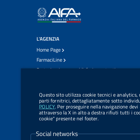
L'AGENZIA
Home Page
FarmaciLine
Partecipazione e soddisfazione utenti
Modulo gestione cookie
Accesso civico
Modulistica
Questo sito utilizza cookie tecnici e analytics,
Amministrazione Trasparente
parti fornitrici, dettagliatamente sotto individ
POLICY
. Per proseguire nella navigazione devi 
Atti di notifica
attraverso la X in alto a destra rifiuti tutti i 
cookie" presente nel footer.
Pubblicità legale
TrovaNormeFarmaco
Social networks
Bandi di Concorso