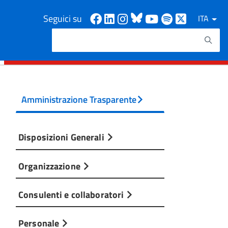
Facebook
Linkedin
Instagram
Bluesky
Youtube
Spotify
X
Seguici su
ITA
Cerca
Testo da ricercare
Amministrazione Trasparente
Disposizioni Generali
Organizzazione
Consulenti e collaboratori
Personale