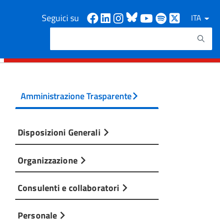
Facebook
Linkedin
Instagram
Bluesky
Youtube
Spotify
X
Seguici su
ITA
Cerca
Testo da ricercare
Amministrazione Trasparente
Disposizioni Generali
Organizzazione
Consulenti e collaboratori
Personale