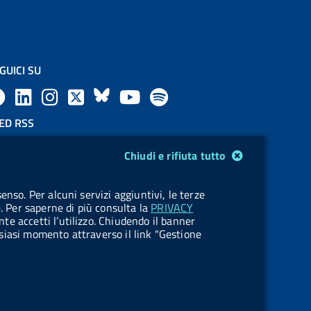
GUICI SU
F
L
l
X
B
Y
l
a
i
a
l
o
a
ED RSS
F
c
n
b
u
u
b
Chiudi e rifiuta tutto
e
e
k
e
e
t
e
OKIES
enso. Per alcuni servizi aggiuntivi, le terze
e
stione cookie
b
e
l
s
u
l
e. Per saperne di più consulta la
PRIVACY
nte accetti l’utilizzo. Chiudendo il banner
d
o
d
.
k
b
.
ualsiasi momento attraverso il link "Gestione
R
o
i
b
y
e
b
s
k
n
u
u