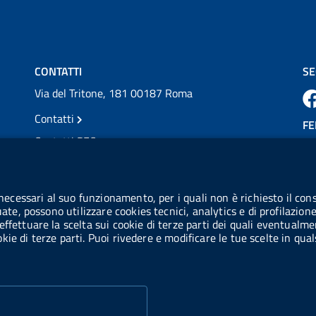
💜 Il 29 giugno #AIFA si è illuminata di viola
in occasione della XVII Giornata Mondiale
della Scler...
Vai al post →
CONTATTI
SE
Via del Tritone, 181 00187 Roma
Contatti
FE
Contatti PEC
Partita IVA: 08703841000
CO
Codice Fiscale: 97345810580
 necessari al suo funzionamento, per i quali non è richiesto il cons
Ge
uate, possono utilizzare cookies tecnici, analytics e di profilazion
Codice IPA AIFA: aifa_rm
effettuare la scelta sui cookie di terze parti dei quali eventualme
cookie di terze parti. Puoi rivedere e modificare le tue scelte in q
Codice IPA UCB: UFE1TR