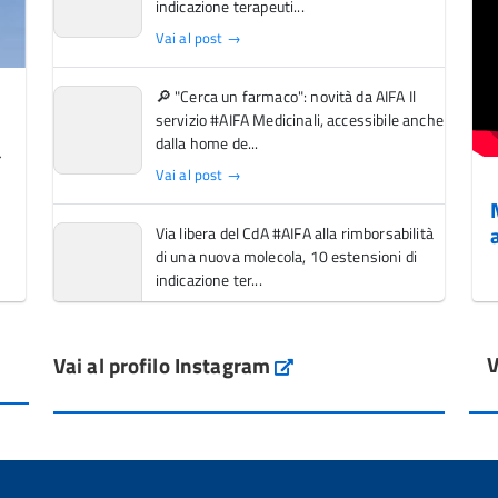
indicazione terapeuti...
Vai al post →
🔎 "Cerca un farmaco": novità da AIFA Il
servizio #AIFA Medicinali, accessibile anche
dalla home de...
Vai al post →
Via libera del CdA #AIFA alla rimborsabilità
di una nuova molecola, 10 estensioni di
indicazione ter...
Vai al post →
V
Vai al profilo Instagram
L'Italia si conferma tra i primi Paesi europei
Instagram
per l'accesso ai #farmaci orfani rimborsati
dal Servi...
Vai al post →