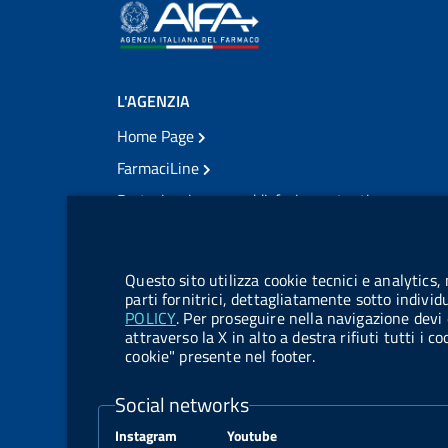
L'AGENZIA
Home Page
FarmaciLine
Partecipazione e soddisfazione utenti
Modulo gestione cookie
Accesso civico
Modulistica
Questo sito utilizza cookie tecnici e analytics,
Amministrazione Trasparente
parti fornitrici, dettagliatamente sotto individ
POLICY
. Per proseguire nella navigazione devi 
Atti di notifica
attraverso la X in alto a destra rifiuti tutti i 
cookie" presente nel footer.
Pubblicità legale
TrovaNormeFarmaco
Social networks
Bandi di Concorso
Instagram
Youtube