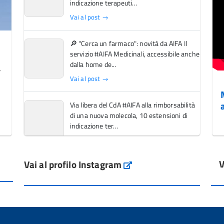
indicazione terapeuti...
Vai al post →
🔎 "Cerca un farmaco": novità da AIFA Il
servizio #AIFA Medicinali, accessibile anche
dalla home de...
Vai al post →
Via libera del CdA #AIFA alla rimborsabilità
di una nuova molecola, 10 estensioni di
indicazione ter...
Vai al post →
V
Vai al profilo Instagram
L'Italia si conferma tra i primi Paesi europei
Instagram
per l'accesso ai #farmaci orfani rimborsati
dal Servi...
Vai al post →