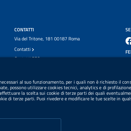
💜 Il 29 giugno #AIFA si è illuminata di viola
in occasione della XVII Giornata Mondiale
della Scler...
Vai al post →
CONTATTI
SE
Via del Tritone, 181 00187 Roma
Contatti
FE
Contatti PEC
Partita IVA: 08703841000
CO
Codice Fiscale: 97345810580
 necessari al suo funzionamento, per i quali non è richiesto il cons
Ge
uate, possono utilizzare cookies tecnici, analytics e di profilazion
Codice IPA AIFA: aifa_rm
effettuare la scelta sui cookie di terze parti dei quali eventualme
cookie di terze parti. Puoi rivedere e modificare le tue scelte in q
Codice IPA UCB: UFE1TR