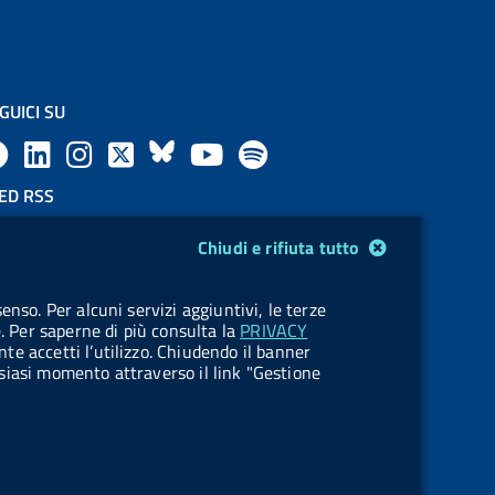
GUICI SU
F
L
l
X
B
Y
l
a
i
a
l
o
a
ED RSS
F
c
n
b
u
u
b
Chiudi e rifiuta tutto
e
e
k
e
e
t
e
OKIES
enso. Per alcuni servizi aggiuntivi, le terze
e
stione cookie
b
e
l
s
u
l
e. Per saperne di più consulta la
PRIVACY
nte accetti l’utilizzo. Chiudendo il banner
d
o
d
.
k
b
.
ualsiasi momento attraverso il link "Gestione
R
o
i
b
y
e
b
s
k
n
u
u