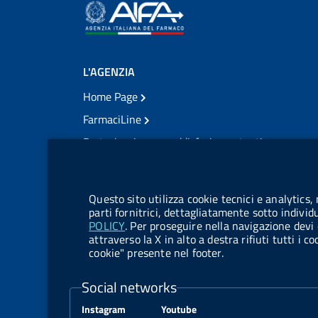
L'AGENZIA
Home Page
FarmaciLine
Partecipazione e soddisfazione utenti
Modulo gestione cookie
Accesso civico
Modulistica
Questo sito utilizza cookie tecnici e analytics,
Amministrazione Trasparente
parti fornitrici, dettagliatamente sotto individ
POLICY
. Per proseguire nella navigazione devi 
Atti di notifica
attraverso la X in alto a destra rifiuti tutti i 
cookie" presente nel footer.
Pubblicità legale
TrovaNormeFarmaco
Social networks
Bandi di Concorso
Instagram
Youtube