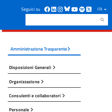
Facebook
Linkedin
Instagram
Bluesky
Youtube
Spotify
X
Seguici su
ITA
Cerca
Testo da ricercare
Amministrazione Trasparente
Disposizioni Generali
Organizzazione
Consulenti e collaboratori
Personale