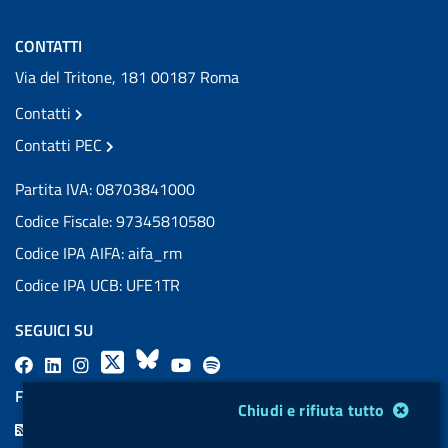
CONTATTI
Via del Tritone, 181 00187 Roma
Contatti
Contatti PEC
Partita IVA: 08703841000
Codice Fiscale: 97345810580
Codice IPA AIFA: aifa_rm
Codice IPA UCB: UFE1TR
SEGUICI SU
F
L
l
X
B
Y
l
a
i
a
l
o
a
FEED RSS
Modulo gestione cookie
Chiudi e rifiuta tutto
c
n
b
u
u
b
F
e
k
e
e
t
e