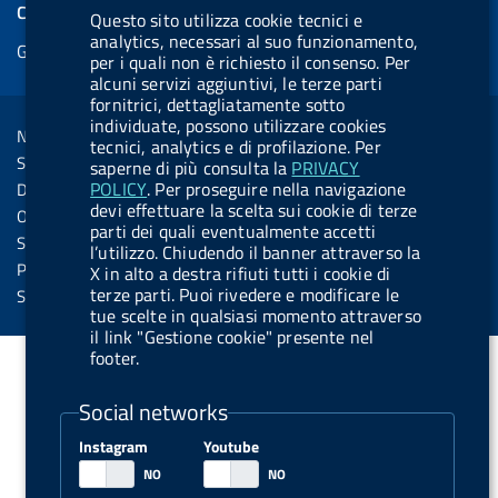
e
COOKIES
Questo sito utilizza cookie tecnici e
b
e
l
s
u
l
e
analytics, necessari al suo funzionamento,
Gestione cookie
o
d
.
k
b
.
per i quali non è richiesto il consenso. Per
d
o
i
b
y
e
b
alcuni servizi aggiuntivi, le terze parti
R
Sezione Link Utili
fornitrici, dettagliatamente sotto
k
n
u
u
individuate, possono utilizzare cookies
s
Note legali
t
t
tecnici, analytics e di profilazione. Per
s
Social Media Policy
saperne di più consulta la
PRIVACY
t
t
POLICY
. Per proseguire nella navigazione
Dichiarazione di accessibilità
o
o
devi effettuare la scelta sui cookie di terze
Obiettivi di accessibilità
parti dei quali eventualmente accetti
n
n
Statistiche sito
l’utilizzo. Chiudendo il banner attraverso la
.
.
Privacy
X in alto a destra rifiuti tutti i cookie di
i
s
terze parti. Puoi rivedere e modificare le
Servizi Online
tue scelte in qualsiasi momento attraverso
n
p
il link "Gestione cookie" presente nel
s
o
footer.
t
t
Social networks
a
i
g
f
Instagram
Youtube
r
y