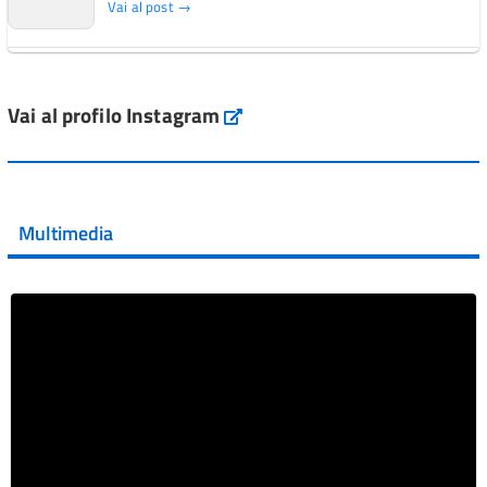
Vai al post →
L'Italia si conferma tra i primi Paesi europei per l'accesso
ai #farmaci orfani rimborsati dal Servi...
Vai al profilo Instagram
Instagram
Vai al post →
💜 Il 29 giugno #AIFA si è illuminata di viola in occasione
della XVII Giornata Mondiale della Scler...
Multimedia
Vai al post →