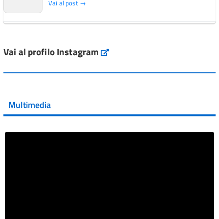
Vai al post →
L'Italia si conferma tra i primi Paesi europei per l'accesso
ai #farmaci orfani rimborsati dal Servi...
Vai al profilo Instagram
Instagram
Vai al post →
💜 Il 29 giugno #AIFA si è illuminata di viola in occasione
della XVII Giornata Mondiale della Scler...
Multimedia
Vai al post →