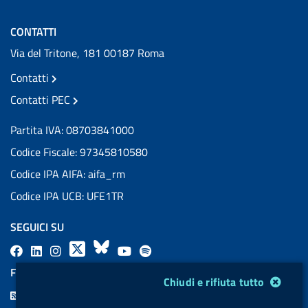
CONTATTI
Via del Tritone, 181 00187 Roma
Contatti
Contatti PEC
Partita IVA: 08703841000
Codice Fiscale: 97345810580
Codice IPA AIFA: aifa_rm
Codice IPA UCB: UFE1TR
SEGUICI SU
F
L
l
X
B
Y
l
a
i
a
l
o
a
FEED RSS
Modulo gestione cookie
Chiudi e rifiuta tutto
c
n
b
u
u
b
F
e
k
e
e
t
e