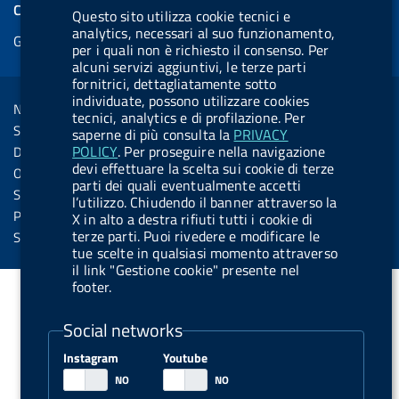
e
COOKIES
Questo sito utilizza cookie tecnici e
b
e
l
s
u
l
e
analytics, necessari al suo funzionamento,
Gestione cookie
o
d
.
k
b
.
per i quali non è richiesto il consenso. Per
d
o
i
b
y
e
b
alcuni servizi aggiuntivi, le terze parti
R
Sezione Link Utili
fornitrici, dettagliatamente sotto
k
n
u
u
individuate, possono utilizzare cookies
s
Note legali
t
t
tecnici, analytics e di profilazione. Per
s
Social Media Policy
saperne di più consulta la
PRIVACY
t
t
POLICY
. Per proseguire nella navigazione
Dichiarazione di accessibilità
o
o
devi effettuare la scelta sui cookie di terze
Obiettivi di accessibilità
parti dei quali eventualmente accetti
n
n
Statistiche sito
l’utilizzo. Chiudendo il banner attraverso la
.
.
Privacy
X in alto a destra rifiuti tutti i cookie di
i
s
terze parti. Puoi rivedere e modificare le
Servizi Online
tue scelte in qualsiasi momento attraverso
n
p
il link "Gestione cookie" presente nel
s
o
footer.
t
t
Social networks
a
i
g
f
Instagram
Youtube
r
y