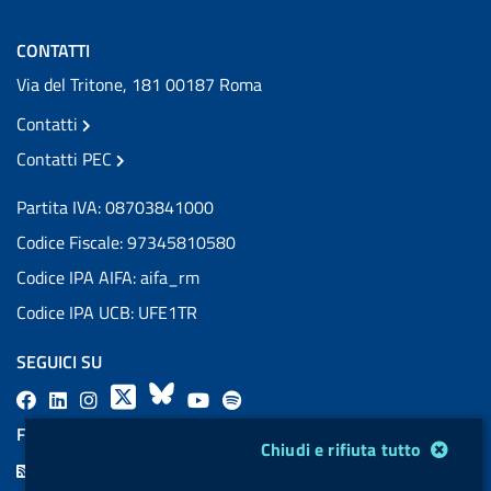
CONTATTI
Via del Tritone, 181 00187 Roma
Contatti
Contatti PEC
Partita IVA: 08703841000
Codice Fiscale: 97345810580
Codice IPA AIFA: aifa_rm
Codice IPA UCB: UFE1TR
SEGUICI SU
F
L
l
X
B
Y
l
a
i
a
l
o
a
FEED RSS
Modulo gestione cookie
Chiudi e rifiuta tutto
c
n
b
u
u
b
F
e
k
e
e
t
e