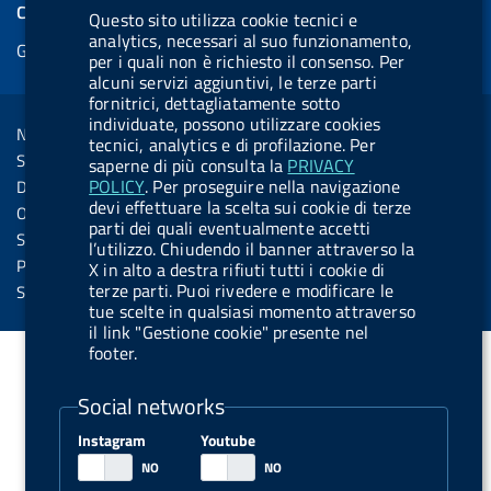
e
COOKIES
Questo sito utilizza cookie tecnici e
b
e
l
s
u
l
e
analytics, necessari al suo funzionamento,
Gestione cookie
o
d
.
k
b
.
per i quali non è richiesto il consenso. Per
d
o
i
b
y
e
b
alcuni servizi aggiuntivi, le terze parti
R
Sezione Link Utili
fornitrici, dettagliatamente sotto
k
n
u
u
individuate, possono utilizzare cookies
s
Note legali
t
t
tecnici, analytics e di profilazione. Per
s
Social Media Policy
saperne di più consulta la
PRIVACY
t
t
POLICY
. Per proseguire nella navigazione
Dichiarazione di accessibilità
o
o
devi effettuare la scelta sui cookie di terze
Obiettivi di accessibilità
parti dei quali eventualmente accetti
n
n
Statistiche sito
l’utilizzo. Chiudendo il banner attraverso la
.
.
Privacy
X in alto a destra rifiuti tutti i cookie di
i
s
terze parti. Puoi rivedere e modificare le
Servizi Online
tue scelte in qualsiasi momento attraverso
n
p
il link "Gestione cookie" presente nel
s
o
footer.
t
t
Social networks
a
i
g
f
Instagram
Youtube
r
y