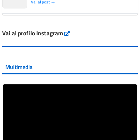
Vai al post →
L'Italia si conferma tra i primi Paesi europei per l'accesso
ai #farmaci orfani rimborsati dal Servi...
Vai al profilo Instagram
Instagram
Vai al post →
💜 Il 29 giugno #AIFA si è illuminata di viola in occasione
della XVII Giornata Mondiale della Scler...
Multimedia
Vai al post →