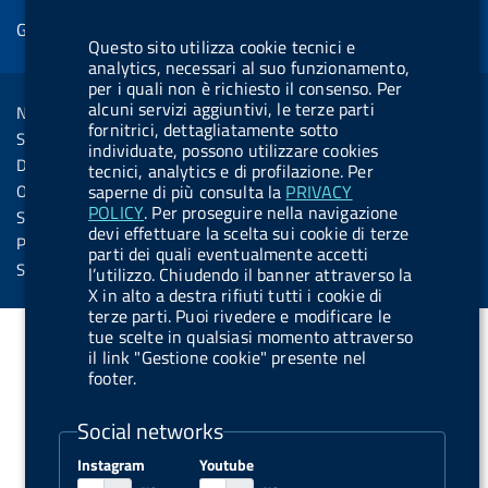
b
e
l
s
u
l
e
Gestione cookie
o
d
.
k
b
.
d
Questo sito utilizza cookie tecnici e
o
i
b
y
e
b
analytics, necessari al suo funzionamento,
R
Sezione Link Utili
per i quali non è richiesto il consenso. Per
k
n
u
u
s
alcuni servizi aggiuntivi, le terze parti
Note legali
t
t
fornitrici, dettagliatamente sotto
s
Social Media Policy
t
t
individuate, possono utilizzare cookies
Dichiarazione di accessibilità
tecnici, analytics e di profilazione. Per
o
o
Obiettivi di accessibilità
saperne di più consulta la
PRIVACY
n
n
POLICY
. Per proseguire nella navigazione
Statistiche sito
devi effettuare la scelta sui cookie di terze
.
.
Privacy
parti dei quali eventualmente accetti
i
s
Servizi Online
l’utilizzo. Chiudendo il banner attraverso la
X in alto a destra rifiuti tutti i cookie di
n
p
terze parti. Puoi rivedere e modificare le
s
o
tue scelte in qualsiasi momento attraverso
t
t
il link "Gestione cookie" presente nel
footer.
a
i
g
f
Social networks
r
y
Instagram
Youtube
a