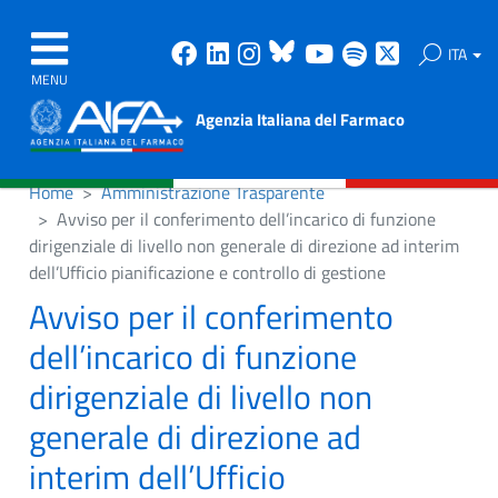
Facebook
Linkedin
Instagram
Bluesky
Youtube
Spotify
X
ITA
MENU
Agenzia Italiana del Farmaco
Home
Amministrazione Trasparente
Avviso per il conferimento dell’incarico di funzione
dirigenziale di livello non generale di direzione ad interim
dell’Ufficio pianificazione e controllo di gestione
Avviso per il conferimento
dell’incarico di funzione
dirigenziale di livello non
generale di direzione ad
interim dell’Ufficio