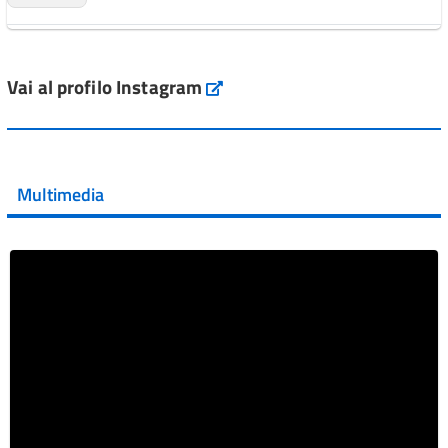
L'Italia si conferma tra i primi Paesi europei per l'accesso
ai #farmaci orfani rimborsati dal Servi...
Vai al profilo Instagram
Instagram
Vai al post →
💜 Il 29 giugno #AIFA si è illuminata di viola in occasione
della XVII Giornata Mondiale della Scler...
Multimedia
Vai al post →