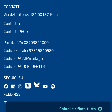
CONTATTI
Via del Tritone, 181 00187 Roma
Contatti
Contatti PEC
Partita IVA: 08703841000
Codice Fiscale: 97345810580
Codice IPA AIFA: aifa_rm
Codice IPA UCB: UFE1TR
SEGUICI SU
F
L
l
X
B
Y
l
a
i
a
l
o
a
FEED RSS
c
n
b
u
u
b
F
e
k
e
e
t
e
Modulo gestione cookie
e
Chiudi e rifiuta tutto
COOKIES