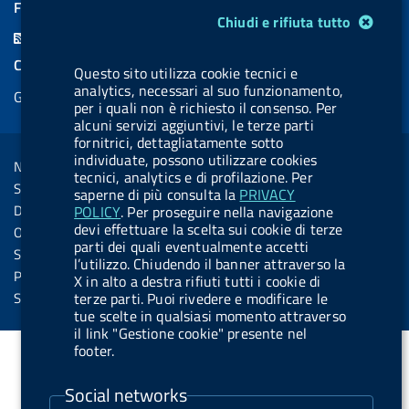
a
i
a
l
o
a
FEED RSS
Modulo gestione cookie
Chiudi e rifiuta tutto
c
n
b
u
u
b
F
e
k
e
e
t
e
e
COOKIES
Questo sito utilizza cookie tecnici e
b
e
l
s
u
l
e
analytics, necessari al suo funzionamento,
Gestione cookie
o
d
.
k
b
.
per i quali non è richiesto il consenso. Per
d
o
i
b
y
e
b
alcuni servizi aggiuntivi, le terze parti
R
Sezione Link Utili
fornitrici, dettagliatamente sotto
k
n
u
u
s
individuate, possono utilizzare cookies
Note legali
t
t
tecnici, analytics e di profilazione. Per
s
Social Media Policy
saperne di più consulta la
PRIVACY
t
t
Dichiarazione di accessibilità
POLICY
. Per proseguire nella navigazione
o
o
devi effettuare la scelta sui cookie di terze
Obiettivi di accessibilità
n
n
parti dei quali eventualmente accetti
Statistiche sito
l’utilizzo. Chiudendo il banner attraverso la
.
.
Privacy
X in alto a destra rifiuti tutti i cookie di
i
s
Servizi Online
terze parti. Puoi rivedere e modificare le
tue scelte in qualsiasi momento attraverso
n
p
il link "Gestione cookie" presente nel
s
o
footer.
t
t
Social networks
a
i