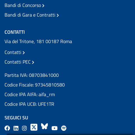
Bandi di Concorso
Bandi di Gara e Contratti
CONTATTI
Via del Tritone, 181 00187 Roma
Contatti
Contatti PEC
Partita IVA: 08703841000
Codice Fiscale: 97345810580
Codice IPA AIFA: aifa_rm
Codice IPA UCB: UFE1TR
SEGUICI SU
F
L
l
X
B
Y
l