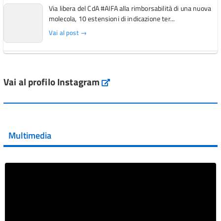
Via libera del CdA #AIFA alla rimborsabilità di una nuova
molecola, 10 estensioni di indicazione ter...
Vai al post →
L'Italia si conferma tra i primi Paesi europei per l'accesso
ai #farmaci orfani rimborsati dal Servi...
Vai al profilo Instagram
Instagram
Vai al post →
💜 Il 29 giugno #AIFA si è illuminata di viola in occasione
della XVII Giornata Mondiale della Scler...
Multimedia
Vai al post →