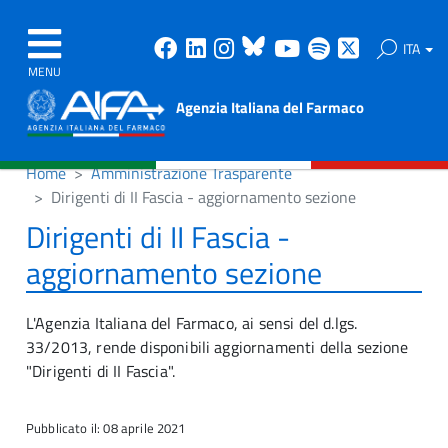
Facebook
Linkedin
Instagram
Bluesky
Youtube
Spotify
X
ITA
MENU
Agenzia Italiana del Farmaco
Home
Amministrazione Trasparente
Dirigenti di II Fascia - aggiornamento sezione
Dirigenti di II Fascia -
aggiornamento sezione
L'Agenzia Italiana del Farmaco, ai sensi del d.lgs.
33/2013, rende disponibili aggiornamenti della sezione
"Dirigenti di II Fascia".
Pubblicato il: 08 aprile 2021