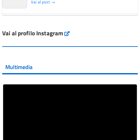
Vai al post →
L'Italia si conferma tra i primi Paesi europei per l'accesso
ai #farmaci orfani rimborsati dal Servi...
Vai al profilo Instagram
Instagram
Vai al post →
💜 Il 29 giugno #AIFA si è illuminata di viola in occasione
della XVII Giornata Mondiale della Scler...
Multimedia
Vai al post →