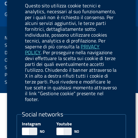
e
COOKIES
Questo sito utilizza cookie tecnici e
b
e
l
s
u
l
e
analytics, necessari al suo funzionamento,
Gestione cookie
o
d
.
k
b
.
per i quali non è richiesto il consenso. Per
d
o
i
b
y
e
b
alcuni servizi aggiuntivi, le terze parti
R
Sezione Link Utili
fornitrici, dettagliatamente sotto
k
n
u
u
individuate, possono utilizzare cookies
s
Note legali
t
t
tecnici, analytics e di profilazione. Per
s
Social Media Policy
saperne di più consulta la
PRIVACY
t
t
POLICY
. Per proseguire nella navigazione
Dichiarazione di accessibilità
o
o
devi effettuare la scelta sui cookie di terze
Obiettivi di accessibilità
parti dei quali eventualmente accetti
n
n
Statistiche sito
l’utilizzo. Chiudendo il banner attraverso la
.
.
Privacy
X in alto a destra rifiuti tutti i cookie di
i
s
terze parti. Puoi rivedere e modificare le
Servizi Online
tue scelte in qualsiasi momento attraverso
n
p
il link "Gestione cookie" presente nel
s
o
footer.
t
t
Social networks
a
i
g
f
Instagram
Youtube
r
y