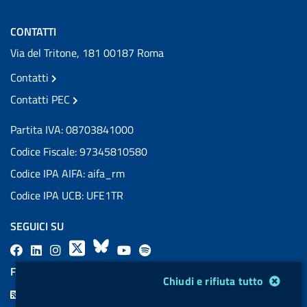
CONTATTI
Via del Tritone, 181 00187 Roma
Contatti
Contatti PEC
Partita IVA: 08703841000
Codice Fiscale: 97345810580
Codice IPA AIFA: aifa_rm
Codice IPA UCB: UFE1TR
SEGUICI SU
F
L
l
X
B
Y
l
a
i
a
l
o
a
FEED RSS
Modulo gestione cookie
Chiudi e rifiuta tutto
c
n
b
u
u
b
F
e
k
e
e
t
e