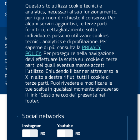
e
COOKIES
Questo sito utilizza cookie tecnici e
b
e
l
s
u
l
e
analytics, necessari al suo funzionamento,
Gestione cookie
o
d
.
k
b
.
per i quali non è richiesto il consenso. Per
d
o
i
b
y
e
b
alcuni servizi aggiuntivi, le terze parti
R
Sezione Link Utili
fornitrici, dettagliatamente sotto
k
n
u
u
individuate, possono utilizzare cookies
s
Note legali
t
t
tecnici, analytics e di profilazione. Per
s
Social Media Policy
saperne di più consulta la
PRIVACY
t
t
POLICY
. Per proseguire nella navigazione
Dichiarazione di accessibilità
o
o
devi effettuare la scelta sui cookie di terze
Obiettivi di accessibilità
parti dei quali eventualmente accetti
n
n
Statistiche sito
l’utilizzo. Chiudendo il banner attraverso la
.
.
Privacy
X in alto a destra rifiuti tutti i cookie di
i
s
terze parti. Puoi rivedere e modificare le
Servizi Online
tue scelte in qualsiasi momento attraverso
n
p
il link "Gestione cookie" presente nel
s
o
footer.
t
t
Social networks
a
i
g
f
Instagram
Youtube
r
y