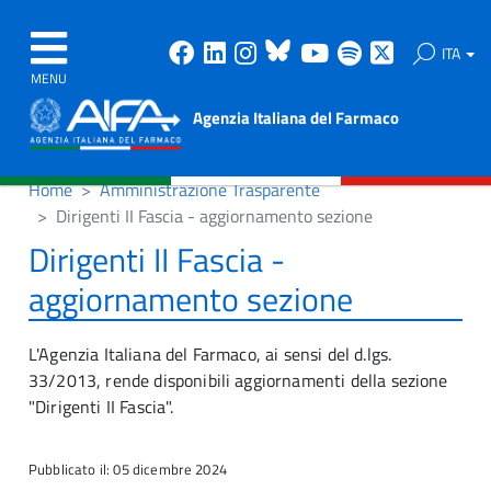
Facebook
Linkedin
Instagram
Bluesky
Youtube
Spotify
X
ITA
MENU
Agenzia Italiana del Farmaco
Home
Amministrazione Trasparente
Dirigenti II Fascia - aggiornamento sezione
Dirigenti II Fascia -
aggiornamento sezione
L'Agenzia Italiana del Farmaco, ai sensi del d.lgs.
33/2013, rende disponibili aggiornamenti della sezione
"Dirigenti II Fascia".
Pubblicato il: 05 dicembre 2024