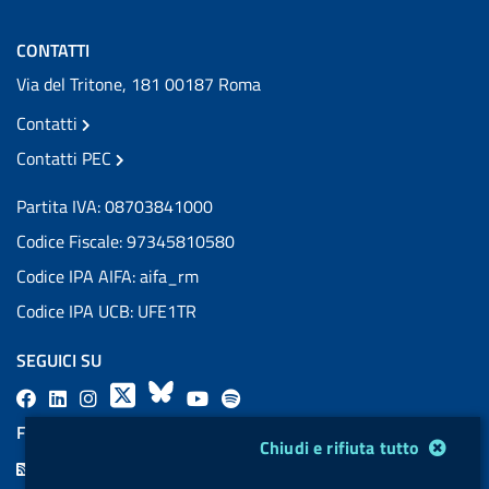
CONTATTI
Via del Tritone, 181 00187 Roma
Contatti
Contatti PEC
Partita IVA: 08703841000
Codice Fiscale: 97345810580
Codice IPA AIFA: aifa_rm
Codice IPA UCB: UFE1TR
SEGUICI SU
F
L
l
X
B
Y
l
a
i
a
l
o
a
FEED RSS
Modulo gestione cookie
Chiudi e rifiuta tutto
c
n
b
u
u
b
F
e
k
e
e
t
e