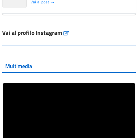
Vai al post →
L'Italia si conferma tra i primi Paesi europei per l'accesso
ai #farmaci orfani rimborsati dal Servi...
Vai al profilo Instagram
Instagram
Vai al post →
💜 Il 29 giugno #AIFA si è illuminata di viola in occasione
della XVII Giornata Mondiale della Scler...
Multimedia
Vai al post →