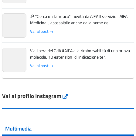
🔎 "Cerca un farmaco": novità da AIFA Il servizio #AIFA
Medicinali, accessibile anche dalla home de...
Vai al post →
Via libera del CdA #AIFA alla rimborsabilità di una nuova
molecola, 10 estensioni di indicazione ter...
Vai al post →
L'Italia si conferma tra i primi Paesi europei per l'accesso
ai #farmaci orfani rimborsati dal Servi...
Vai al profilo Instagram
Instagram
Vai al post →
💜 Il 29 giugno #AIFA si è illuminata di viola in occasione
della XVII Giornata Mondiale della Scler...
Multimedia
Vai al post →