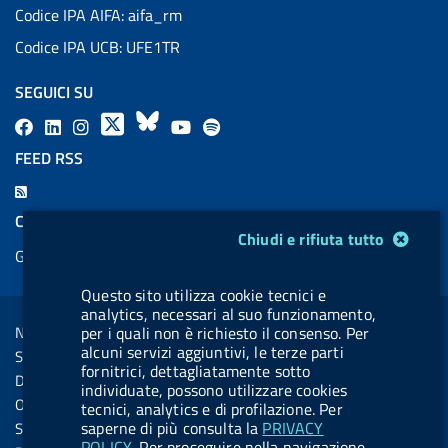
Codice IPA AIFA: aifa_rm
Codice IPA UCB: UFE1TR
SEGUICI SU
F
L
l
X
B
Y
l
a
i
a
l
o
a
FEED RSS
c
n
b
u
u
b
F
e
k
e
e
t
e
e
COOKIES
b
e
l
s
u
l
Modulo gestione cookie
Chiudi e rifiuta tutto
e
Gestione cookie
o
d
.
k
b
.
d
o
i
b
y
e
b
Questo sito utilizza cookie tecnici e
R
Sezione Link Utili
k
n
u
u
analytics, necessari al suo funzionamento,
s
Note legali
per i quali non è richiesto il consenso. Per
t
t
s
alcuni servizi aggiuntivi, le terze parti
Social Media Policy
t
t
fornitrici, dettagliatamente sotto
Dichiarazione di accessibilità
individuate, possono utilizzare cookies
o
o
Obiettivi di accessibilità
tecnici, analytics e di profilazione. Per
n
n
saperne di più consulta la
PRIVACY
Statistiche sito
POLICY
. Per proseguire nella navigazione