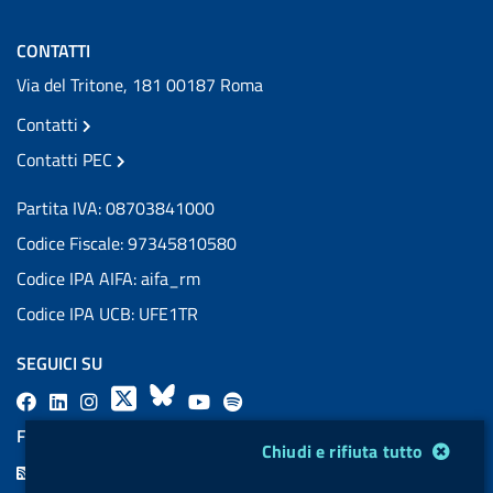
CONTATTI
Via del Tritone, 181 00187 Roma
Contatti
Contatti PEC
Partita IVA: 08703841000
Codice Fiscale: 97345810580
Codice IPA AIFA: aifa_rm
Codice IPA UCB: UFE1TR
SEGUICI SU
F
L
l
X
B
Y
l
a
i
a
l
o
a
FEED RSS
Modulo gestione cookie
Chiudi e rifiuta tutto
c
n
b
u
u
b
F
e
k
e
e
t
e