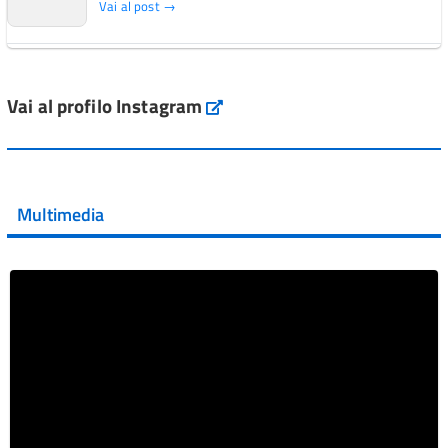
Vai al post →
L'Italia si conferma tra i primi Paesi europei per l'accesso
ai #farmaci orfani rimborsati dal Servi...
Vai al profilo Instagram
Instagram
Vai al post →
💜 Il 29 giugno #AIFA si è illuminata di viola in occasione
della XVII Giornata Mondiale della Scler...
Multimedia
Vai al post →