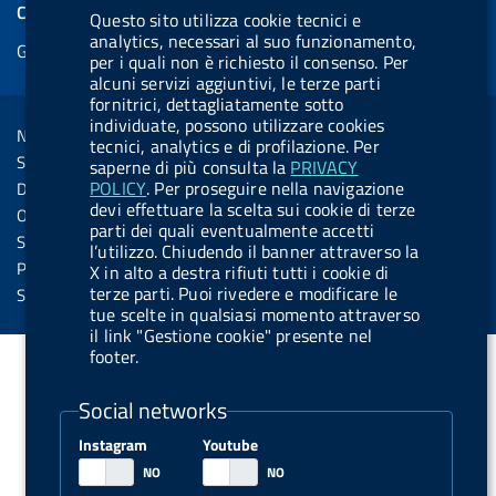
e
COOKIES
Questo sito utilizza cookie tecnici e
b
e
l
s
u
l
e
analytics, necessari al suo funzionamento,
Gestione cookie
o
d
.
k
b
.
per i quali non è richiesto il consenso. Per
d
o
i
b
y
e
b
alcuni servizi aggiuntivi, le terze parti
R
Sezione Link Utili
fornitrici, dettagliatamente sotto
k
n
u
u
individuate, possono utilizzare cookies
s
Note legali
t
t
tecnici, analytics e di profilazione. Per
s
Social Media Policy
saperne di più consulta la
PRIVACY
t
t
POLICY
. Per proseguire nella navigazione
Dichiarazione di accessibilità
o
o
devi effettuare la scelta sui cookie di terze
Obiettivi di accessibilità
parti dei quali eventualmente accetti
n
n
Statistiche sito
l’utilizzo. Chiudendo il banner attraverso la
.
.
Privacy
X in alto a destra rifiuti tutti i cookie di
i
s
terze parti. Puoi rivedere e modificare le
Servizi Online
tue scelte in qualsiasi momento attraverso
n
p
il link "Gestione cookie" presente nel
s
o
footer.
t
t
Social networks
a
i
g
f
Instagram
Youtube
r
y