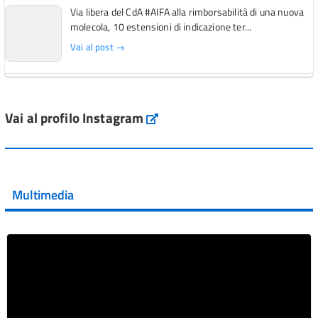
Via libera del CdA #AIFA alla rimborsabilità di una nuova
molecola, 10 estensioni di indicazione ter...
Vai al post →
L'Italia si conferma tra i primi Paesi europei per l'accesso
ai #farmaci orfani rimborsati dal Servi...
Vai al profilo Instagram
Instagram
Vai al post →
💜 Il 29 giugno #AIFA si è illuminata di viola in occasione
della XVII Giornata Mondiale della Scler...
Multimedia
Vai al post →