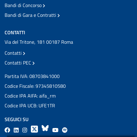
Bandi di Concorso
Bandi di Gara e Contratti
CONTATTI
Via del Tritone, 181 00187 Roma
Contatti
Contatti PEC
Partita IVA: 08703841000
Codice Fiscale: 97345810580
Codice IPA AIFA: aifa_rm
Codice IPA UCB: UFE1TR
SEGUICI SU
F
L
l
X
B
Y
l