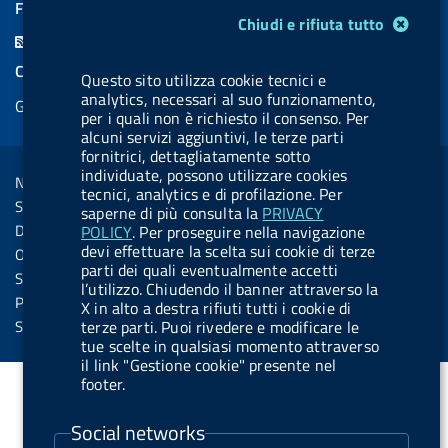
a
i
a
l
o
a
FEED RSS
Modulo gestione cookie
Chiudi e rifiuta tutto
c
n
b
u
u
b
F
e
k
e
e
t
e
e
COOKIES
Questo sito utilizza cookie tecnici e
b
e
l
s
u
l
e
analytics, necessari al suo funzionamento,
Gestione cookie
o
d
.
k
b
.
per i quali non è richiesto il consenso. Per
d
o
i
b
y
e
b
alcuni servizi aggiuntivi, le terze parti
R
Sezione Link Utili
fornitrici, dettagliatamente sotto
k
n
u
u
s
individuate, possono utilizzare cookies
Note legali
t
t
tecnici, analytics e di profilazione. Per
s
Social Media Policy
saperne di più consulta la
PRIVACY
t
t
Dichiarazione di accessibilità
POLICY
. Per proseguire nella navigazione
o
o
devi effettuare la scelta sui cookie di terze
Obiettivi di accessibilità
n
n
parti dei quali eventualmente accetti
Statistiche sito
l’utilizzo. Chiudendo il banner attraverso la
.
.
Privacy
X in alto a destra rifiuti tutti i cookie di
i
s
Servizi Online
terze parti. Puoi rivedere e modificare le
tue scelte in qualsiasi momento attraverso
n
p
il link "Gestione cookie" presente nel
s
o
footer.
t
t
Social networks
a
i