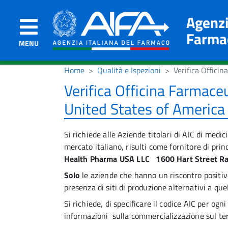
Agenzi
Farma
MENU
Home
Qualità e Ispezioni
Verifica Offici
Verifica Officina Farmac
United States of America
Si richiede alle Aziende titolari di AIC di medic
mercato italiano, risulti come fornitore di prin
Health Pharma USA LLC 1600 Hart Street Ra
Solo
le aziende che hanno un riscontro positi
presenza di siti di produzione alternativi a quel
Si richiede, di specificare il codice AIC per og
informazioni sulla commercializzazione sul ter