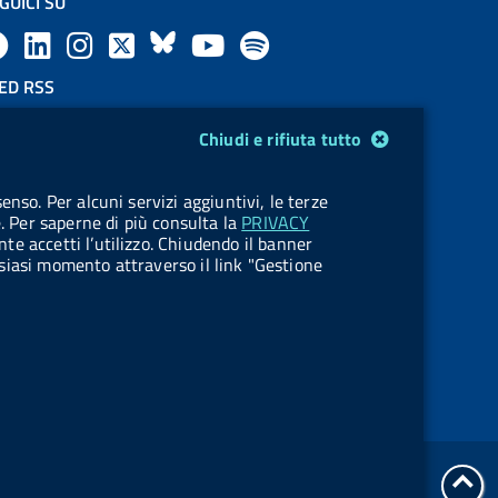
GUICI SU
F
L
l
X
B
Y
l
a
i
a
l
o
a
ED RSS
F
c
n
b
u
u
b
Chiudi e rifiuta tutto
e
e
k
e
e
t
e
OKIES
enso. Per alcuni servizi aggiuntivi, le terze
e
stione cookie
b
e
l
s
u
l
e. Per saperne di più consulta la
PRIVACY
nte accetti l’utilizzo. Chiudendo il banner
d
o
d
.
k
b
.
ualsiasi momento attraverso il link "Gestione
R
o
i
b
y
e
b
s
k
n
u
u
s
t
t
t
t
tor
o
o
Servizi Online
all'i