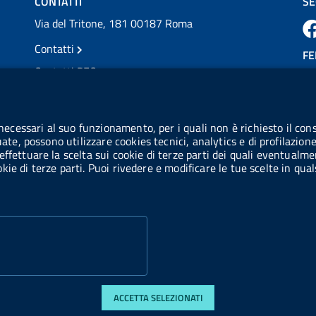
CONTATTI
SE
Via del Tritone, 181 00187 Roma
Contatti
FE
Contatti PEC
Partita IVA: 08703841000
CO
Codice Fiscale: 97345810580
 necessari al suo funzionamento, per i quali non è richiesto il cons
Ge
uate, possono utilizzare cookies tecnici, analytics e di profilazion
Codice IPA AIFA: aifa_rm
effettuare la scelta sui cookie di terze parti dei quali eventualme
cookie di terze parti. Puoi rivedere e modificare le tue scelte in q
Codice IPA UCB: UFE1TR
ACCETTA SELEZIONATI
 accessibilità
Obiettivi di accessibilità
Statistiche sito
Privacy