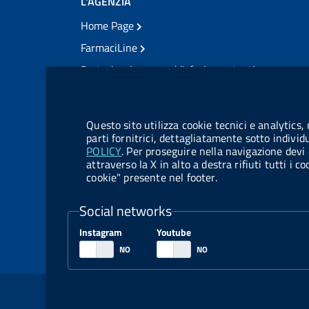
L'AGENZIA
Home Page
FarmaciLine
Partecipazione e soddisfazione utenti
Modulo gestione cookie
Accesso civico
Modulistica
Questo sito utilizza cookie tecnici e analytics,
Amministrazione Trasparente
parti fornitrici, dettagliatamente sotto individ
POLICY
. Per proseguire nella navigazione devi 
Atti di notifica
attraverso la X in alto a destra rifiuti tutti i 
cookie" presente nel footer.
Pubblicità legale
TrovaNormeFarmaco
Social networks
Bandi di Concorso
Instagram
Youtube
Bandi di Gara e Contratti
Sezione Link Utili
Note legali
Social Media Policy
Dichiarazione di