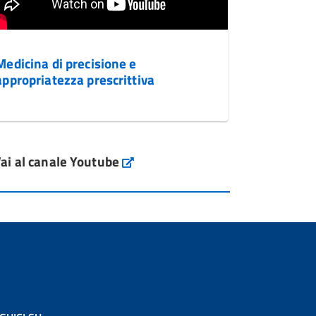
Medicina di precisione e
appropriatezza prescrittiva
ai al canale Youtube