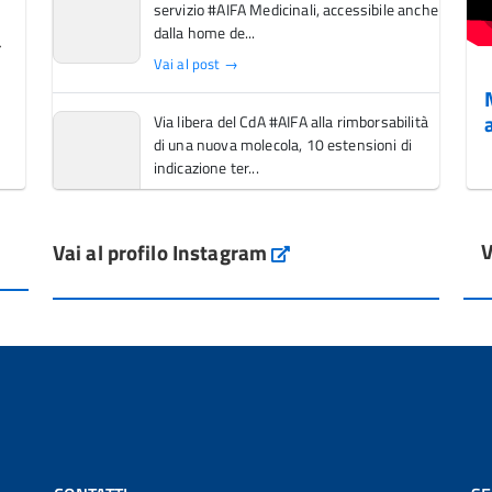
servizio #AIFA Medicinali, accessibile anche
dalla home de...
Vai al post →
Via libera del CdA #AIFA alla rimborsabilità
di una nuova molecola, 10 estensioni di
indicazione ter...
Vai al post →
V
Vai al profilo Instagram
L'Italia si conferma tra i primi Paesi europei
Instagram
per l'accesso ai #farmaci orfani rimborsati
dal Servi...
Vai al post →
💜 Il 29 giugno #AIFA si è illuminata di viola
in occasione della XVII Giornata Mondiale
della Scler...
Vai al post →