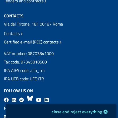
Tenders and contracts
CONTACTS
Via del Tritone, 181 00187 Roma
Contacts
Certified e-mail (PEC) contacts
VAT number: 08703841000
Tax code: 97345810580
IPA AIFA code: aifa_rm
IPA UCB code: UFE1TR
FOLLOW US ON
F
L
l
B
Y
L
a
i
a
l
o
i
FEED RSS
cookie management module
close and reject everything
c
n
b
u
u
n
F