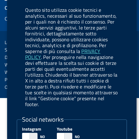
e
k
e
e
t
k
e
COOKIES
Questo sito utilizza cookie tecnici e
b
e
l
s
u
e
e
analytics, necessari al suo funzionamento,
Cookie management
o
d
.
k
b
d
per i quali non è richiesto il consenso. Per
d
o
i
b
y
e
i
alcuni servizi aggiuntivi, le terze parti
R
Sezione Link Utili
fornitrici, dettagliatamente sotto
k
n
u
n
individuate, possono utilizzare cookies
s
Legal notice
t
tecnici, analytics e di profilazione. Per
s
Social Media Policy
saperne di più consulta la
PRIVACY
t
POLICY
. Per proseguire nella navigazione
Dichiarazione di accessibilità
o
devi effettuare la scelta sui cookie di terze
Web accessibility
parti dei quali eventualmente accetti
n
Website statistics
l’utilizzo. Chiudendo il banner attraverso la
.
Privacy
X in alto a destra rifiuti tutti i cookie di
s
terze parti. Puoi rivedere e modificare le
Online services
tue scelte in qualsiasi momento attraverso
p
il link "Gestione cookie" presente nel
o
footer.
t
Social networks
i
f
Instagram
Youtube
y