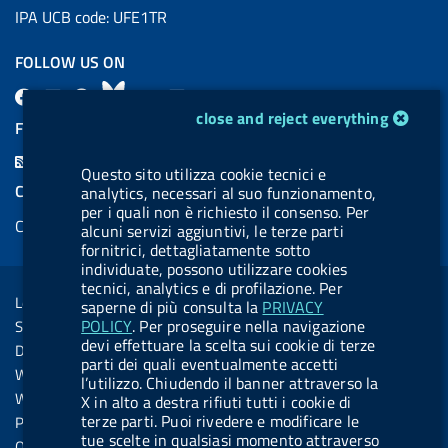
IPA UCB code: UFE1TR
FOLLOW US ON
F
L
l
B
Y
L
cookie management module
close and reject everything
a
i
a
l
o
i
FEED RSS
c
n
b
u
u
n
F
Questo sito utilizza cookie tecnici e
e
k
e
e
t
k
e
COOKIES
analytics, necessari al suo funzionamento,
b
e
l
s
u
e
per i quali non è richiesto il consenso. Per
e
Cookie management
o
d
.
k
b
d
alcuni servizi aggiuntivi, le terze parti
d
fornitrici, dettagliatamente sotto
o
i
b
y
e
i
R
individuate, possono utilizzare cookies
Sezione Link Utili
k
n
u
n
tecnici, analytics e di profilazione. Per
s
Legal notice
saperne di più consulta la
PRIVACY
t
s
POLICY
. Per proseguire nella navigazione
Social Media Policy
t
devi effettuare la scelta sui cookie di terze
Dichiarazione di accessibilità
o
parti dei quali eventualmente accetti
Web accessibility
l’utilizzo. Chiudendo il banner attraverso la
n
Website statistics
X in alto a destra rifiuti tutti i cookie di
.
terze parti. Puoi rivedere e modificare le
Privacy
tue scelte in qualsiasi momento attraverso
s
Online services