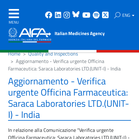
Facebook
Linkedin
Instagram
Bluesky
Youtube
Spotify
X
ENG
MENU
Italian Medicines Agency
Home
Quality and Inspections
Aggiornamento - Verifica urgente Officina
Farmaceutica: Saraca Laboratories LTD.(UNIT-I) - India
Aggiornamento - Verifica
urgente Officina Farmaceutica:
Saraca Laboratories LTD.(UNIT-
I) - India
In relazione alla Comunicazione "Verifica urgente
Officina Farmaceutica: Saraca Laboratories LTD.(UNIT-I) -