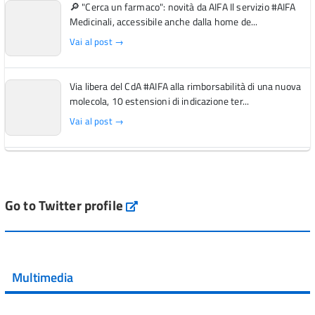
🔎 "Cerca un farmaco": novità da AIFA Il servizio #AIFA
Medicinali, accessibile anche dalla home de...
Vai al post →
Via libera del CdA #AIFA alla rimborsabilità di una nuova
molecola, 10 estensioni di indicazione ter...
Vai al post →
L'Italia si conferma tra i primi Paesi europei per l'accesso
ai #farmaci orfani rimborsati dal Servi...
Vai al post →
Go to Twitter profile
aifa_ufficiale
💜 Il 29 giugno #AIFA si è illuminata di viola in occasione
della XVII Giornata Mondiale della Scler...
Multimedia
Vai al post →