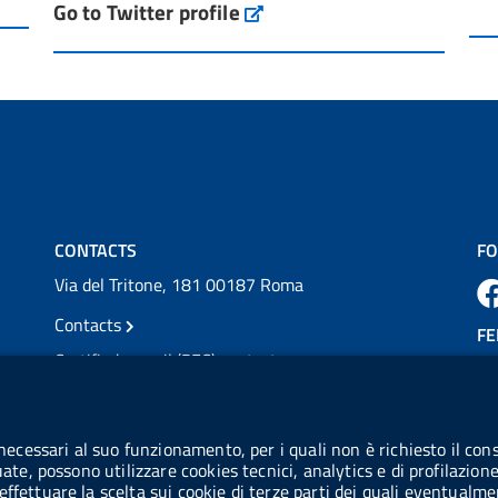
Go to Twitter profile
aifa_ufficiale
per l'accesso ai #farmaci orfani rimborsati
dal Servi...
Vai al post →
💜 Il 29 giugno #AIFA si è illuminata di viola
in occasione della XVII Giornata Mondiale
della Scler...
Vai al post →
CONTACTS
FO
Via del Tritone, 181 00187 Roma
Contacts
FE
Certified e-mail (PEC) contacts
VAT number: 08703841000
CO
Tax code: 97345810580
 necessari al suo funzionamento, per i quali non è richiesto il cons
Co
uate, possono utilizzare cookies tecnici, analytics e di profilazion
IPA AIFA code: aifa_rm
effettuare la scelta sui cookie di terze parti dei quali eventualme