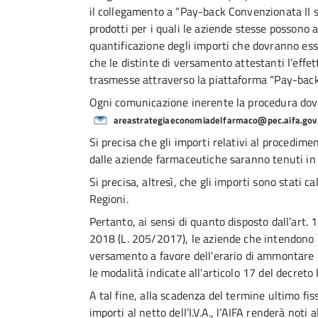
il collegamento a “Pay-back Convenzionata II s
prodotti per i quali le aziende stesse possono 
quantificazione degli importi che dovranno ess
che le distinte di versamento attestanti l’eff
trasmesse attraverso la piattaforma “Pay-ba
Ogni comunicazione inerente la procedura dovrà
areastrategiaeconomiadelfarmaco@pec.aifa.gov.
Si precisa che gli importi relativi al procedi
dalle aziende farmaceutiche saranno tenuti in
Si precisa, altresì, che gli importi sono stati ca
Regioni.
Pertanto, ai sensi di quanto disposto dall’art. 
2018 (L. 205/2017), le aziende che intendono po
versamento a favore dell'erario di ammontare p
le modalità indicate all'articolo 17 del decreto 
A tal fine, alla scadenza del termine ultimo fi
importi al netto dell’I.V.A., l’AIFA renderà noti a