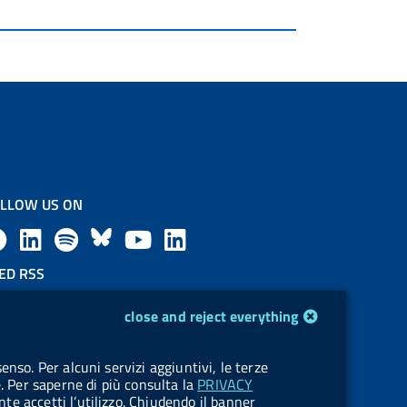
LLOW US ON
F
L
l
B
Y
L
a
i
a
l
o
i
ED RSS
F
c
n
b
u
u
n
close and reject everything
e
e
k
e
e
t
k
OKIES
enso. Per alcuni servizi aggiuntivi, le terze
e
okie management
b
e
l
s
u
e
e. Per saperne di più consulta la
PRIVACY
nte accetti l’utilizzo. Chiudendo il banner