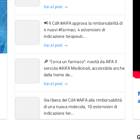
Vai al post →
📢 Il CdA #AIFA approva la rimborsabilità di
4 nuovi #farmaci, 4 estensioni di
indicazione terapeuti...
Vai al post →
🔎 "Cerca un farmaco": novità da AIFA Il
servizio #AIFA Medicinali, accessibile anche
dalla home de...
Vai al post →
Via libera del CdA #AIFA alla rimborsabilità
di una nuova molecola, 10 estensioni di
indicazione ter...
Vai al post →
G
L'Italia si conferma tra i primi Paesi europei