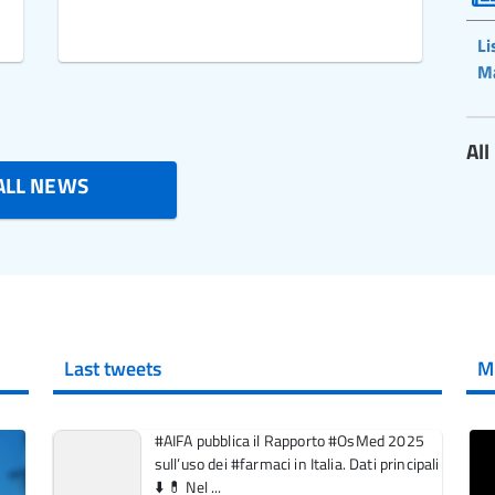
Li
M
Al
ALL NEWS
Last tweets
M
#AIFA pubblica il Rapporto #OsMed 2025
sull’uso dei #farmaci in Italia. Dati principali
⬇️ 💊 Nel ...