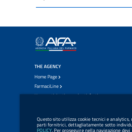
THE AGENCY
Home Page
FarmaciLine
User participation and satisfaction
cookie management module
Citizens' access
Modulistica
Questo sito utilizza cookie tecnici e analytics,
Open governance
parti fornitrici, dettagliatamente sotto individ
POLICY
. Per proseguire nella navigazione devi 