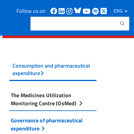
Facebook
Linkedin
Instagram
Bluesky
Youtube
Spotify
X
Follow us on
ENG
Search
Search keywords
Consumption and pharmaceutical
expenditure
The Medicines Utilization
Monitoring Centre (OsMed)
Governance of pharmaceutical
expenditure