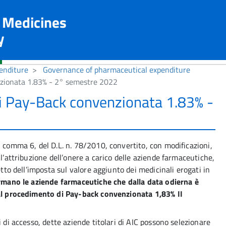
n Medicines
y
enditure
Governance of pharmaceutical expenditure
nzionata 1.83% - 2° semestre 2022
i Pay-Back convenzionata 1.83% -
, comma 6, del D.L. n. 78/2010, convertito, con modificazioni,
ll’attribuzione dell’onere a carico delle aziende farmaceutiche,
etto dell’imposta sul valore aggiunto dei medicinali erogati in
ormano le aziende farmaceutiche che dalla data odierna è
 al procedimento di Pay-back convenzionata 1,83% II
i di accesso, dette aziende titolari di AIC possono selezionare