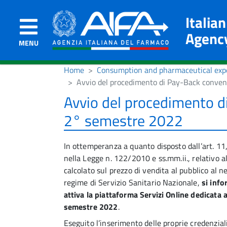
Italia
Agenc
MENU
Home
Consumption and pharmaceutical exp
Avvio del procedimento di Pay-Back conve
Avvio del procedimento d
2° semestre 2022
In ottemperanza a quanto disposto dall’art. 11
nella Legge n. 122/2010 e ss.mm.ii., relativo a
calcolato sul prezzo di vendita al pubblico al n
regime di Servizio Sanitario Nazionale,
si inf
attiva la piattaforma Servizi Online dedicata
semestre 2022
.
Eseguito l’inserimento delle proprie credenzial