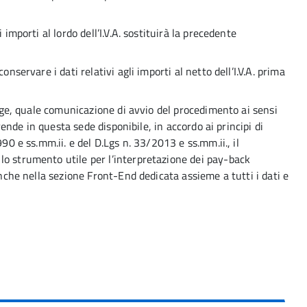
 importi al lordo dell’I.V.A. sostituirà la precedente
onservare i dati relativi agli importi al netto dell’I.V.A. prima
legge, quale comunicazione di avvio del procedimento ai sensi
 rende in questa sede disponibile, in accordo ai principi di
990 e ss.mm.ii. e del D.Lgs n. 33/2013 e ss.mm.ii., il
lo strumento utile per l’interpretazione dei pay-back
anche nella sezione Front-End dedicata assieme a tutti i dati e