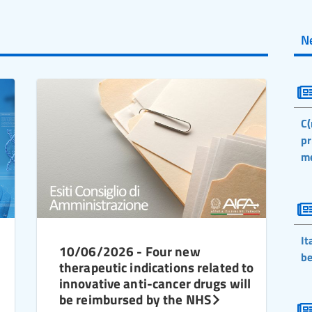
N
C(
pr
m
It
10/06/2026 - Four new
be
therapeutic indications related to
innovative anti-cancer drugs will
be reimbursed by the NHS