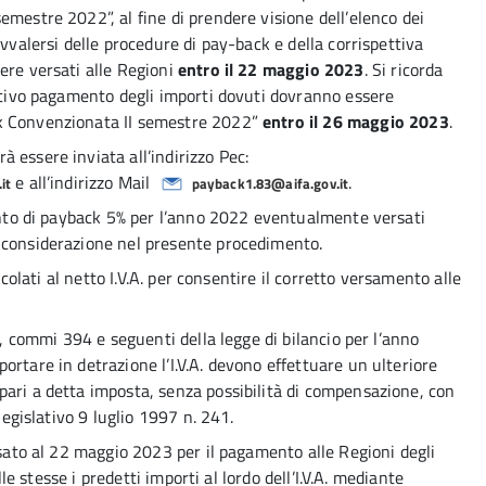
emestre 2022”, al fine di prendere visione dell’elenco dei
avvalersi delle procedure di pay-back e della corrispettiva
ere versati alle Regioni
entro il 22 maggio 2023
. Si ricorda
ettivo pagamento degli importi dovuti dovranno essere
ck Convenzionata II semestre 2022”
entro il 26 maggio 2023
.
 essere inviata all’indirizzo Pec:
e all’indirizzo Mail
.
it
payback1.83@aifa.gov.it
mento di payback 5% per l’anno 2022 eventualmente versati
 considerazione nel presente procedimento.
lcolati al netto I.V.A. per consentire il corretto versamento alle
1, commi 394 e seguenti della legge di bilancio per l’anno
rtare in detrazione l’I.V.A. devono effettuare un ulteriore
ari a detta imposta, senza possibilità di compensazione, con
legislativo 9 luglio 1997 n. 241.
ssato al 22 maggio 2023 per il pagamento alle Regioni degli
lle stesse i predetti importi al lordo dell’I.V.A. mediante