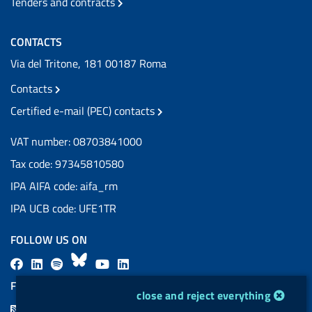
Tenders and contracts
CONTACTS
Via del Tritone, 181 00187 Roma
Contacts
Certified e-mail (PEC) contacts
VAT number: 08703841000
Tax code: 97345810580
IPA AIFA code: aifa_rm
IPA UCB code: UFE1TR
FOLLOW US ON
F
L
l
B
Y
L
a
i
a
l
o
i
FEED RSS
cookie management module
close and reject everything
c
n
b
u
u
n
F