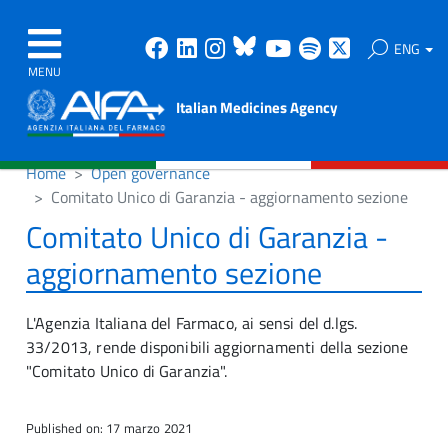
Facebook
Linkedin
Instagram
Bluesky
Youtube
Spotify
X
ENG
MENU
Italian Medicines Agency
Home
Open governance
Comitato Unico di Garanzia - aggiornamento sezione
Comitato Unico di Garanzia -
aggiornamento sezione
L'Agenzia Italiana del Farmaco, ai sensi del d.lgs.
33/2013, rende disponibili aggiornamenti della sezione
"Comitato Unico di Garanzia".
Published on: 17 marzo 2021