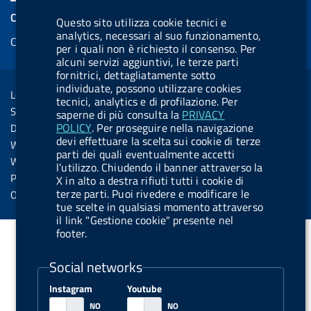
e
k
e
e
t
k
e
COOKIES
Questo sito utilizza cookie tecnici e
b
e
l
s
u
e
e
analytics, necessari al suo funzionamento,
Cookie management
o
d
.
k
b
d
per i quali non è richiesto il consenso. Per
d
o
i
b
y
e
i
alcuni servizi aggiuntivi, le terze parti
R
Sezione Link Utili
fornitrici, dettagliatamente sotto
k
n
u
n
individuate, possono utilizzare cookies
s
Legal notice
t
tecnici, analytics e di profilazione. Per
s
Social Media Policy
saperne di più consulta la
PRIVACY
t
POLICY
. Per proseguire nella navigazione
Dichiarazione di accessibilità
o
devi effettuare la scelta sui cookie di terze
Web accessibility
parti dei quali eventualmente accetti
n
Website statistics
l’utilizzo. Chiudendo il banner attraverso la
.
Privacy
X in alto a destra rifiuti tutti i cookie di
s
terze parti. Puoi rivedere e modificare le
Online services
tue scelte in qualsiasi momento attraverso
p
il link "Gestione cookie" presente nel
o
footer.
t
Social networks
i
f
Instagram
Youtube
y