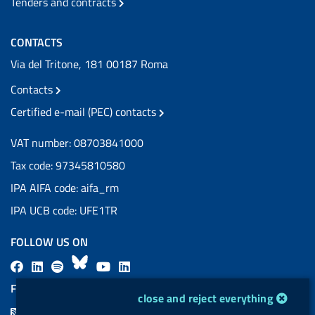
Tenders and contracts
CONTACTS
Via del Tritone, 181 00187 Roma
Contacts
Certified e-mail (PEC) contacts
VAT number: 08703841000
Tax code: 97345810580
IPA AIFA code: aifa_rm
IPA UCB code: UFE1TR
FOLLOW US ON
F
L
l
B
Y
L
a
i
a
l
o
i
FEED RSS
cookie management module
close and reject everything
c
n
b
u
u
n
F