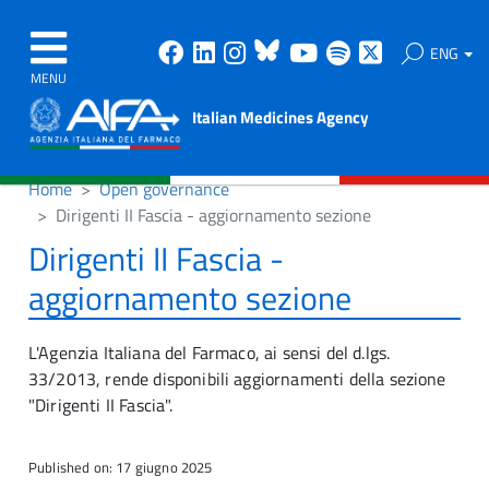
Facebook
Linkedin
Instagram
Bluesky
Youtube
Spotify
X
ENG
MENU
Italian Medicines Agency
Home
Open governance
Dirigenti II Fascia - aggiornamento sezione
Dirigenti II Fascia -
aggiornamento sezione
L'Agenzia Italiana del Farmaco, ai sensi del d.lgs.
33/2013, rende disponibili aggiornamenti della sezione
"Dirigenti II Fascia".
Published on: 17 giugno 2025