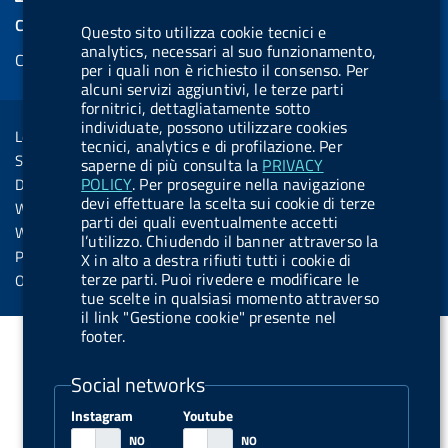
e
k
e
e
t
k
e
COOKIES
Questo sito utilizza cookie tecnici e
b
e
l
s
u
e
e
analytics, necessari al suo funzionamento,
Cookie management
o
d
.
k
b
d
per i quali non è richiesto il consenso. Per
d
o
i
b
y
e
i
alcuni servizi aggiuntivi, le terze parti
R
Sezione Link Utili
fornitrici, dettagliatamente sotto
k
n
u
n
individuate, possono utilizzare cookies
s
Legal notice
t
tecnici, analytics e di profilazione. Per
s
Social Media Policy
saperne di più consulta la
PRIVACY
t
POLICY
. Per proseguire nella navigazione
Dichiarazione di accessibilità
o
devi effettuare la scelta sui cookie di terze
Web accessibility
parti dei quali eventualmente accetti
n
Website statistics
l’utilizzo. Chiudendo il banner attraverso la
.
Privacy
X in alto a destra rifiuti tutti i cookie di
s
terze parti. Puoi rivedere e modificare le
Online services
tue scelte in qualsiasi momento attraverso
p
il link "Gestione cookie" presente nel
o
footer.
t
Social networks
i
f
Instagram
Youtube
y