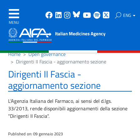
Facebook
Linkedin
Instagram
Bluesky
Youtube
Spotify
X
ENG
MENU
Italian Medicines Agency
Home
Open governance
Dirigenti II Fascia - aggiornamento sezione
Dirigenti II Fascia -
aggiornamento sezione
L'Agenzia Italiana del Farmaco, ai sensi del d.lgs.
33/2013, rende disponibili aggiornamenti della sezione
"Dirigenti II Fascia".
Published on: 09 gennaio 2023