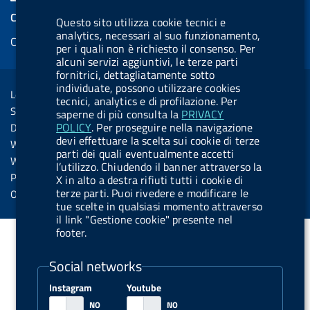
e
k
e
e
t
k
e
COOKIES
Questo sito utilizza cookie tecnici e
b
e
l
s
u
e
e
analytics, necessari al suo funzionamento,
Cookie management
o
d
.
k
b
d
per i quali non è richiesto il consenso. Per
d
o
i
b
y
e
i
alcuni servizi aggiuntivi, le terze parti
R
Sezione Link Utili
fornitrici, dettagliatamente sotto
k
n
u
n
individuate, possono utilizzare cookies
s
Legal notice
t
tecnici, analytics e di profilazione. Per
s
Social Media Policy
saperne di più consulta la
PRIVACY
t
POLICY
. Per proseguire nella navigazione
Dichiarazione di accessibilità
o
devi effettuare la scelta sui cookie di terze
Web accessibility
parti dei quali eventualmente accetti
n
Website statistics
l’utilizzo. Chiudendo il banner attraverso la
.
Privacy
X in alto a destra rifiuti tutti i cookie di
s
terze parti. Puoi rivedere e modificare le
Online services
tue scelte in qualsiasi momento attraverso
p
il link "Gestione cookie" presente nel
o
footer.
t
Social networks
i
f
Instagram
Youtube
y