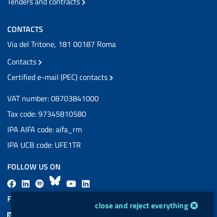
Tenders and contracts
CONTACTS
Via del Tritone, 181 00187 Roma
Contacts
Certified e-mail (PEC) contacts
VAT number: 08703841000
Tax code: 97345810580
IPA AIFA code: aifa_rm
IPA UCB code: UFE1TR
FOLLOW US ON
F
L
l
B
Y
L
a
i
a
l
o
i
FEED RSS
cookie management module
close and reject everything
c
n
b
u
u
n
F