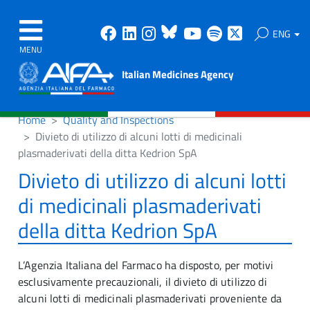
Facebook
Linkedin
Instagram
Bluesky
Youtube
Spotify
X
ENG
MENU
Italian Medicines Agency
Home
Quality and Inspections
Divieto di utilizzo di alcuni lotti di medicinali
plasmaderivati della ditta Kedrion SpA
Divieto di utilizzo di alcuni lotti
di medicinali plasmaderivati
della ditta Kedrion SpA
L’Agenzia Italiana del Farmaco ha disposto, per motivi
esclusivamente precauzionali, il divieto di utilizzo di
alcuni lotti di medicinali plasmaderivati proveniente da