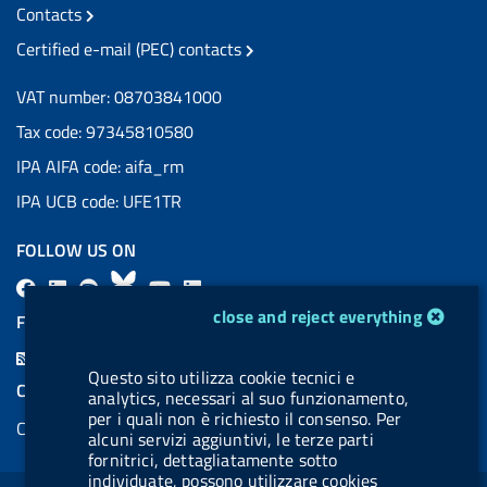
Contacts
Certified e-mail (PEC) contacts
VAT number: 08703841000
Tax code: 97345810580
IPA AIFA code: aifa_rm
IPA UCB code: UFE1TR
FOLLOW US ON
F
L
l
B
Y
L
cookie management module
a
i
a
l
o
i
close and reject everything
FEED RSS
c
n
b
u
u
n
F
e
k
e
e
t
k
Questo sito utilizza cookie tecnici e
e
COOKIES
analytics, necessari al suo funzionamento,
b
e
l
s
u
e
e
per i quali non è richiesto il consenso. Per
Cookie management
o
d
.
k
b
d
alcuni servizi aggiuntivi, le terze parti
d
o
i
b
y
e
i
fornitrici, dettagliatamente sotto
R
Sezione Link Utili
individuate, possono utilizzare cookies