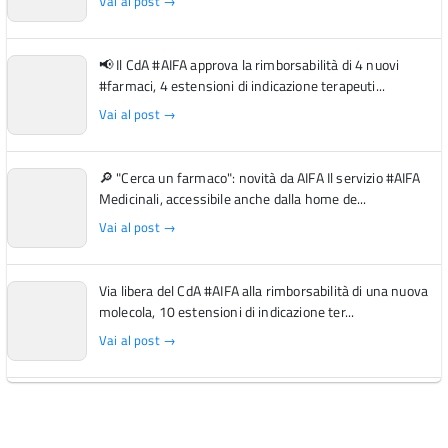
Vai al post →
📢 Il CdA #AIFA approva la rimborsabilità di 4 nuovi
#farmaci, 4 estensioni di indicazione terapeuti...
Vai al post →
🔎 "Cerca un farmaco": novità da AIFA Il servizio #AIFA
Medicinali, accessibile anche dalla home de...
Vai al post →
Via libera del CdA #AIFA alla rimborsabilità di una nuova
molecola, 10 estensioni di indicazione ter...
Vai al post →
L'Italia si conferma tra i primi Paesi europei per l'accesso
ai #farmaci orfani rimborsati dal Servi...