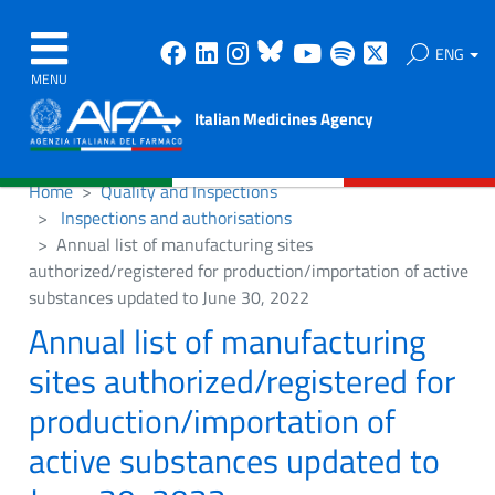
Facebook
Linkedin
Instagram
Bluesky
Youtube
Spotify
X
ENG
MENU
Italian Medicines Agency
Home
Quality and Inspections
Inspections and authorisations
Annual list of manufacturing sites
authorized/registered for production/importation of active
substances updated to June 30, 2022
Annual list of manufacturing
sites authorized/registered for
production/importation of
active substances updated to