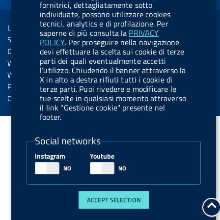
o
i
b
y
e
i
fornitrici, dettagliatamente sotto
R
Sezione Link Utili
individuate, possono utilizzare cookies
k
n
u
n
tecnici, analytics e di profilazione. Per
s
Legal notice
t
saperne di più consulta la
PRIVACY
s
Social Media Policy
POLICY
. Per proseguire nella navigazione
t
devi effettuare la scelta sui cookie di terze
Dichiarazione di accessibilità
o
parti dei quali eventualmente accetti
Web accessibility
l’utilizzo. Chiudendo il banner attraverso la
n
Website statistics
X in alto a destra rifiuti tutti i cookie di
.
Privacy
terze parti. Puoi rivedere e modificare le
s
tue scelte in qualsiasi momento attraverso
Online services
il link "Gestione cookie" presente nel
p
footer.
o
t
Social networks
i
Instagram
Youtube
f
y
ACCEPT SELECTION
g
t