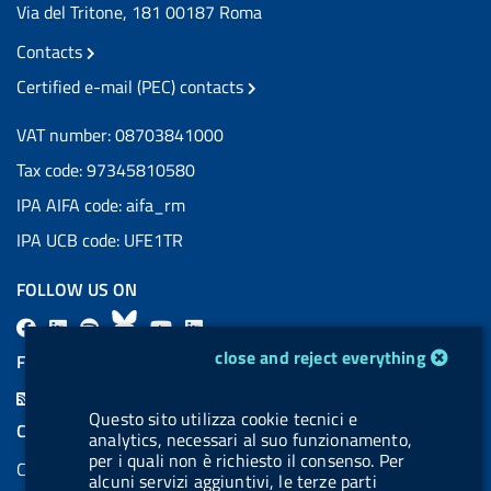
Via del Tritone, 181 00187 Roma
Contacts
Certified e-mail (PEC) contacts
VAT number: 08703841000
Tax code: 97345810580
IPA AIFA code: aifa_rm
IPA UCB code: UFE1TR
FOLLOW US ON
F
L
l
B
Y
L
cookie management module
a
i
a
l
o
i
close and reject everything
FEED RSS
c
n
b
u
u
n
F
e
k
e
e
t
k
Questo sito utilizza cookie tecnici e
e
COOKIES
analytics, necessari al suo funzionamento,
b
e
l
s
u
e
e
per i quali non è richiesto il consenso. Per
Cookie management
o
d
.
k
b
d
alcuni servizi aggiuntivi, le terze parti
d