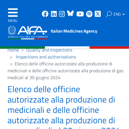
Facebook
Linkedin
Instagram
Bluesky
Youtube
Spotify
X
ENG
MENU
Italian Medicines Agency
Home
Quality and Inspections
Inspections and authorisations
Elenco delle officine autorizzate alla produzione di
medicinali e delle officine autorizzate alla produzione di gas
medicali al 30 giugno 2024
Elenco delle officine
autorizzate alla produzione di
medicinali e delle officine
autorizzate alla produzione di