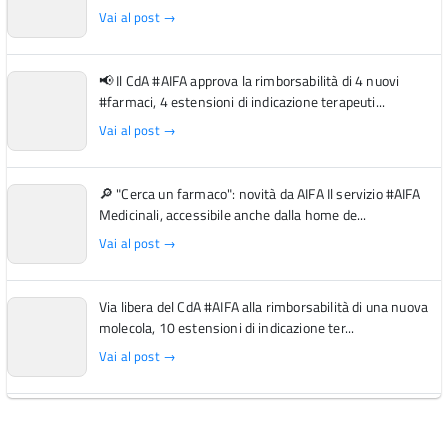
Vai al post →
📢 Il CdA #AIFA approva la rimborsabilità di 4 nuovi
#farmaci, 4 estensioni di indicazione terapeuti...
Vai al post →
🔎 "Cerca un farmaco": novità da AIFA Il servizio #AIFA
Medicinali, accessibile anche dalla home de...
Vai al post →
Via libera del CdA #AIFA alla rimborsabilità di una nuova
molecola, 10 estensioni di indicazione ter...
Vai al post →
L'Italia si conferma tra i primi Paesi europei per l'accesso
ai #farmaci orfani rimborsati dal Servi...