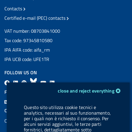
Contacts
Certified e-mail (PEC) contacts
VAT number: 08703841000
Tax code: 97345810580
IPA AIFA code: aifa_rm
IPA UCB code: UFE1TR
FOLLOW US ON
F
L
l
B
Y
L
cookie management module
a
i
a
l
o
i
close and reject everything
FEED RSS
c
n
b
u
u
n
F
e
k
e
e
t
k
Questo sito utilizza cookie tecnici e
e
COOKIES
analytics, necessari al suo funzionamento,
b
e
l
s
u
e
e
per i quali non è richiesto il consenso. Per
Cookie management
o
d
.
k
b
d
alcuni servizi aggiuntivi, le terze parti
d
o
i
b
y
e
i
fornitrici, dettagliatamente sotto