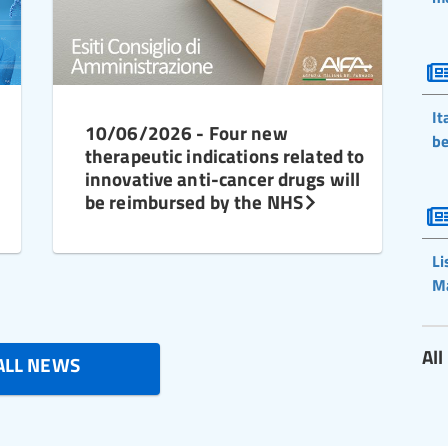
It
10/06/2026 - Four new
be
therapeutic indications related to
innovative anti-cancer drugs will
be reimbursed by the NHS
Li
M
Al
ALL NEWS