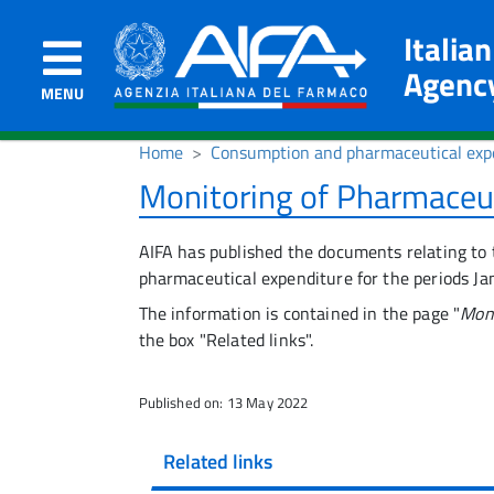
Italia
Agenc
MENU
Home
Consumption and pharmaceutical exp
Monitoring of Pharmaceut
AIFA has published the documents relating to 
pharmaceutical expenditure for the periods Ja
The information is contained in the page "
Moni
the box "Related links".
Published on: 13 May 2022
Related links