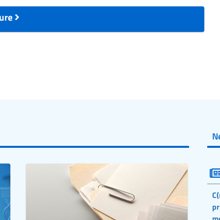
ture
N
C(
pr
m