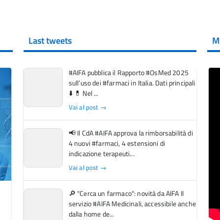
Last tweets
M
#AIFA pubblica il Rapporto #OsMed 2025
sull’uso dei #farmaci in Italia. Dati principali
⬇️ 💊 Nel ...
Vai al post →
📢 Il CdA #AIFA approva la rimborsabilità di
4 nuovi #farmaci, 4 estensioni di
indicazione terapeuti...
Vai al post →
🔎 "Cerca un farmaco": novità da AIFA Il
servizio #AIFA Medicinali, accessibile anche
dalla home de...