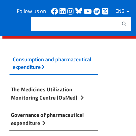
Facebook
Linkedin
Instagram
Bluesky
Youtube
Spotify
X
Follow us on
ENG
Search
Search keywords
Consumption and pharmaceutical
expenditure
The Medicines Utilization
Monitoring Centre (OsMed)
Governance of pharmaceutical
expenditure