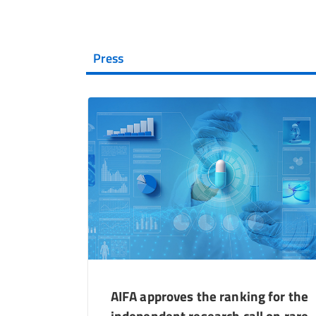
Press
AIFA approves the ranking for the
independent research call on rare