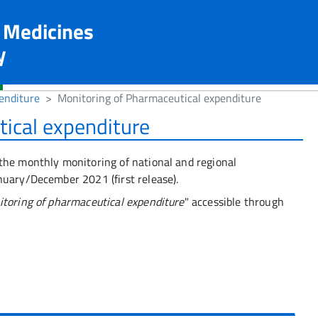
n Medicines
y
enditure
Monitoring of Pharmaceutical expenditure
ical expenditure
the monthly monitoring of national and regional
nuary/December 2021 (first release).
toring of pharmaceutical expenditure
" accessible through