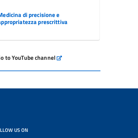
Medicina di precisione e
appropriatezza prescrittiva
o to YouTube channel
LLOW US ON