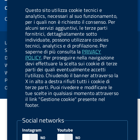
e
k
e
e
t
k
e
COOKIES
Questo sito utilizza cookie tecnici e
b
e
l
s
u
e
e
analytics, necessari al suo funzionamento,
Cookie management
o
d
.
k
b
d
per i quali non è richiesto il consenso. Per
d
o
i
b
y
e
i
alcuni servizi aggiuntivi, le terze parti
R
Sezione Link Utili
fornitrici, dettagliatamente sotto
k
n
u
n
individuate, possono utilizzare cookies
s
Legal notice
t
tecnici, analytics e di profilazione. Per
s
Social Media Policy
saperne di più consulta la
PRIVACY
t
POLICY
. Per proseguire nella navigazione
Dichiarazione di accessibilità
o
devi effettuare la scelta sui cookie di terze
Web accessibility
parti dei quali eventualmente accetti
n
Website statistics
l’utilizzo. Chiudendo il banner attraverso la
.
Privacy
X in alto a destra rifiuti tutti i cookie di
s
terze parti. Puoi rivedere e modificare le
Online services
tue scelte in qualsiasi momento attraverso
p
il link "Gestione cookie" presente nel
o
footer.
t
Social networks
i
f
Instagram
Youtube
y