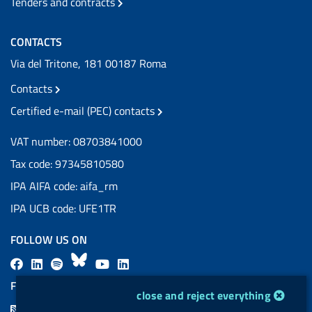
Tenders and contracts
CONTACTS
Via del Tritone, 181 00187 Roma
Contacts
Certified e-mail (PEC) contacts
VAT number: 08703841000
Tax code: 97345810580
IPA AIFA code: aifa_rm
IPA UCB code: UFE1TR
FOLLOW US ON
F
L
l
B
Y
L
a
i
a
l
o
i
FEED RSS
cookie management module
close and reject everything
c
n
b
u
u
n
F