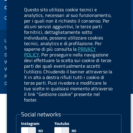
e
k
e
e
t
k
e
COOKIES
Questo sito utilizza cookie tecnici e
b
e
l
s
u
e
e
analytics, necessari al suo funzionamento,
Cookie management
o
d
.
k
b
d
per i quali non è richiesto il consenso. Per
d
o
i
b
y
e
i
alcuni servizi aggiuntivi, le terze parti
R
Sezione Link Utili
fornitrici, dettagliatamente sotto
k
n
u
n
individuate, possono utilizzare cookies
s
Legal notice
t
tecnici, analytics e di profilazione. Per
s
Social Media Policy
saperne di più consulta la
PRIVACY
t
POLICY
. Per proseguire nella navigazione
Dichiarazione di accessibilità
o
devi effettuare la scelta sui cookie di terze
Web accessibility
parti dei quali eventualmente accetti
n
Website statistics
l’utilizzo. Chiudendo il banner attraverso la
.
Privacy
X in alto a destra rifiuti tutti i cookie di
s
terze parti. Puoi rivedere e modificare le
Online services
tue scelte in qualsiasi momento attraverso
p
il link "Gestione cookie" presente nel
o
footer.
t
Social networks
i
f
Instagram
Youtube
y