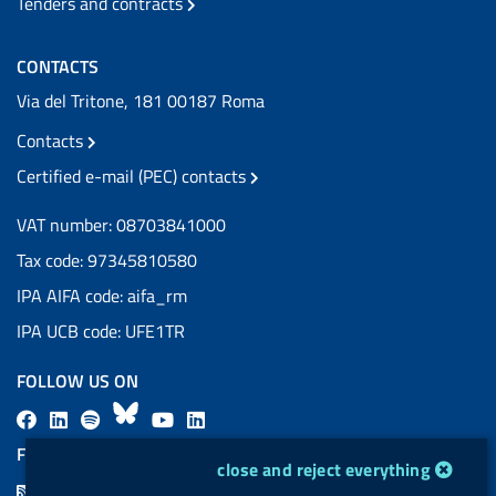
Tenders and contracts
CONTACTS
Via del Tritone, 181 00187 Roma
Contacts
Certified e-mail (PEC) contacts
VAT number: 08703841000
Tax code: 97345810580
IPA AIFA code: aifa_rm
IPA UCB code: UFE1TR
FOLLOW US ON
F
L
l
B
Y
L
a
i
a
l
o
i
FEED RSS
cookie management module
close and reject everything
c
n
b
u
u
n
F