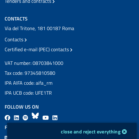
Tenders and contracts
CONTACTS
Via del Tritone, 181 00187 Roma
Contacts
Certified e-mail (PEC) contacts
VAT number: 08703841000
Tax code: 97345810580
IPA AIFA code: aifa_rm
IPA UCB code: UFE1TR
FOLLOW US ON
F
L
l
B
Y
L
a
i
a
l
o
i
FEED RSS
cookie management module
close and reject everything
c
n
b
u
u
n
F