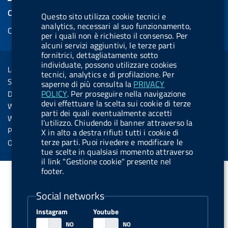
e
k
e
e
t
k
e
COOKIES
Questo sito utilizza cookie tecnici e
b
e
l
s
u
e
e
analytics, necessari al suo funzionamento,
Cookie management
o
d
.
k
b
d
per i quali non è richiesto il consenso. Per
d
o
i
b
y
e
i
alcuni servizi aggiuntivi, le terze parti
R
Sezione Link Utili
fornitrici, dettagliatamente sotto
k
n
u
n
individuate, possono utilizzare cookies
s
Legal notice
t
tecnici, analytics e di profilazione. Per
s
Social Media Policy
saperne di più consulta la
PRIVACY
t
POLICY
. Per proseguire nella navigazione
Dichiarazione di accessibilità
o
devi effettuare la scelta sui cookie di terze
Web accessibility
parti dei quali eventualmente accetti
n
Website statistics
l’utilizzo. Chiudendo il banner attraverso la
.
Privacy
X in alto a destra rifiuti tutti i cookie di
s
terze parti. Puoi rivedere e modificare le
Online services
tue scelte in qualsiasi momento attraverso
p
il link "Gestione cookie" presente nel
o
footer.
t
Social networks
i
f
Instagram
Youtube
y