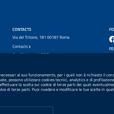
💜 Il 29 giugno #AIFA si è illuminata di viola
in occasione della XVII Giornata Mondiale
della Scler...
Vai al post →
CONTACTS
FO
Via del Tritone, 181 00187 Roma
Contacts
FE
Certified e-mail (PEC) contacts
VAT number: 08703841000
CO
Tax code: 97345810580
 necessari al suo funzionamento, per i quali non è richiesto il cons
Co
uate, possono utilizzare cookies tecnici, analytics e di profilazion
IPA AIFA code: aifa_rm
effettuare la scelta sui cookie di terze parti dei quali eventualme
cookie di terze parti. Puoi rivedere e modificare le tue scelte in q
IPA UCB code: UFE1TR