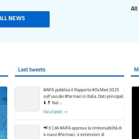
Al
ALL NEWS
Last tweets
M
#AIFA pubblica il Rapporto #OsMed 2025
sull’uso dei #farmaci in Italia. Dati principali
⬇️ 💊 Nel ...
Vai al post →
📢 Il CdA #AIFA approva la rimborsabilità di
4 nuovi #farmaci, 4 estensioni di