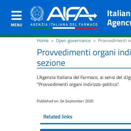
Italia
Agenc
MENU
Home
Open governance
Provvedimenti or
Provvedimenti organi indi
sezione
L'Agenzia Italiana del Farmaco, ai sensi del d.
"Provvedimenti organi indirizzo-politico".
Published on: 04 September 2020
Related links