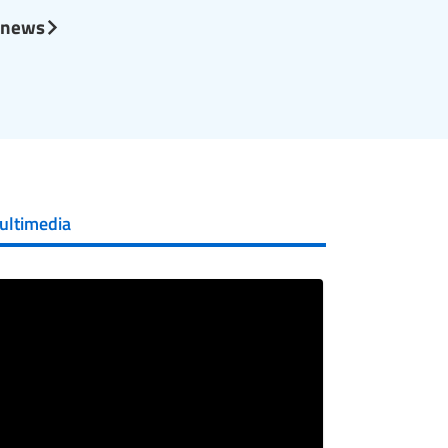
l news
ultimedia