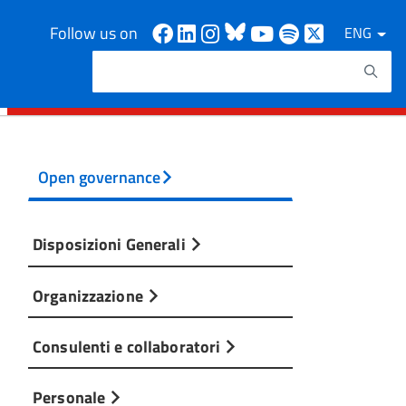
Facebook
Linkedin
Instagram
Bluesky
Youtube
Spotify
X
Follow us on
ENG
Search
Search keywords
Open governance
Disposizioni Generali
Organizzazione
Consulenti e collaboratori
Personale