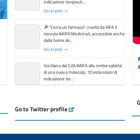
indicazione terapeuti...
Vai al post →
🔎 "Cerca un farmaco": novità da AIFA Il
servizio #AIFA Medicinali, accessibile anche
dalla home de...
Vai al post →
Via libera del CdA #AIFA alla rimborsabilità
di una nuova molecola, 10 estensioni di
indicazione ter...
Vai al post →
G
L'Italia si conferma tra i primi Paesi europei
Go to Twitter profile
aifa_ufficiale
per l'accesso ai #farmaci orfani rimborsati
dal Servi...
Vai al post →