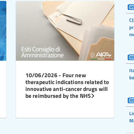
C(
pr
m
It
10/06/2026 - Four new
be
therapeutic indications related to
innovative anti-cancer drugs will
be reimbursed by the NHS
Li
M