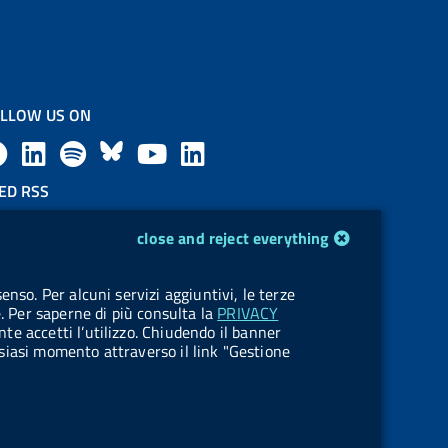
LLOW US ON
F
L
l
B
Y
L
a
i
a
l
o
i
ED RSS
F
c
n
b
u
u
n
close and reject everything
e
e
k
e
e
t
k
OKIES
enso. Per alcuni servizi aggiuntivi, le terze
e
okie management
b
e
l
s
u
e
e. Per saperne di più consulta la
PRIVACY
nte accetti l’utilizzo. Chiudendo il banner
d
o
d
.
k
b
d
ualsiasi momento attraverso il link "Gestione
R
o
i
b
y
e
i
s
k
n
u
n