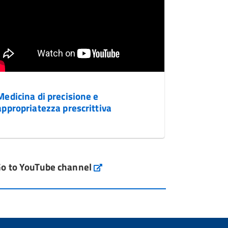
Medicina di precisione e
appropriatezza prescrittiva
o to YouTube channel