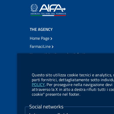
THE AGENCY
Home Page
FarmaciLine
User participation and satisfaction
cookie management module
Citizens' access
Modulistica
Questo sito utilizza cookie tecnici e analytics,
Open governance
parti fornitrici, dettagliatamente sotto individ
POLICY
. Per proseguire nella navigazione devi 
Acts of notification
attraverso la X in alto a destra rifiuti tutti i 
cookie" presente nel footer.
Legal notification
TrovaNormeFarmaco
Social networks
Competition notices