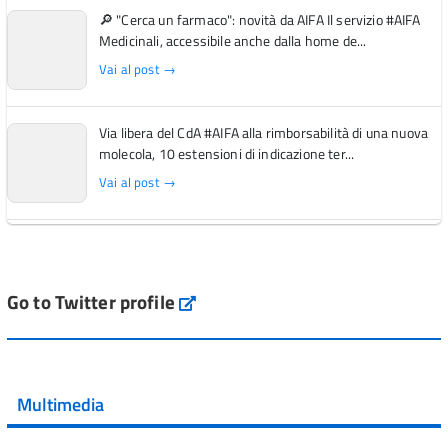
🔎 "Cerca un farmaco": novità da AIFA Il servizio #AIFA
Medicinali, accessibile anche dalla home de...
Vai al post →
Via libera del CdA #AIFA alla rimborsabilità di una nuova
molecola, 10 estensioni di indicazione ter...
Vai al post →
L'Italia si conferma tra i primi Paesi europei per l'accesso
ai #farmaci orfani rimborsati dal Servi...
Vai al post →
Go to Twitter profile
aifa_ufficiale
💜 Il 29 giugno #AIFA si è illuminata di viola in occasione
della XVII Giornata Mondiale della Scler...
Multimedia
Vai al post →