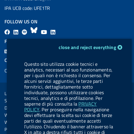
IPA UCB code: UFE1TR
FOLLOW US ON
F
L
l
B
Y
L
a
i
a
l
o
i
FEED RSS
cookie management module
c
n
b
u
u
n
close and reject everything
F
e
k
e
e
t
k
e
COOKIES
b
e
l
s
u
e
Questo sito utilizza cookie tecnici e
e
analytics, necessari al suo funzionamento,
Cookie management
o
d
.
k
b
d
d
per i quali non è richiesto il consenso. Per
o
i
b
y
e
i
alcuni servizi aggiuntivi, le terze parti
R
Sezione Link Utili
fornitrici, dettagliatamente sotto
k
n
u
n
s
individuate, possono utilizzare cookies
Legal notice
t
tecnici, analytics e di profilazione. Per
s
Social Media Policy
t
saperne di più consulta la
PRIVACY
Dichiarazione di accessibilità
POLICY
. Per proseguire nella navigazione
o
Web accessibility
devi effettuare la scelta sui cookie di terze
n
parti dei quali eventualmente accetti
Website statistics
l’utilizzo. Chiudendo il banner attraverso la
.
Privacy
X in alto a destra rifiuti tutti i cookie di