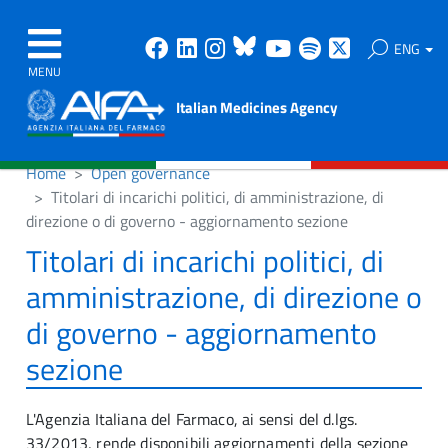
Facebook
Linkedin
Instagram
Bluesky
Youtube
Spotify
X
ENG
MENU
Italian Medicines Agency
Home
Open governance
Titolari di incarichi politici, di amministrazione, di
direzione o di governo - aggiornamento sezione
Titolari di incarichi politici, di
amministrazione, di direzione o
di governo - aggiornamento
sezione
L'Agenzia Italiana del Farmaco, ai sensi del d.lgs.
33/2013, rende disponibili aggiornamenti della sezione