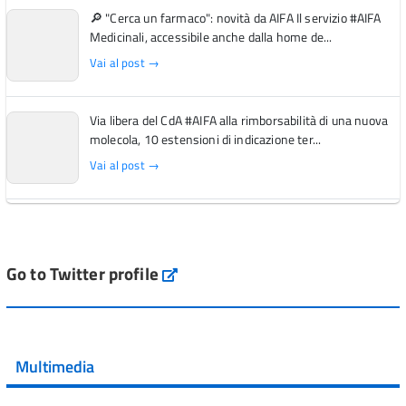
🔎 "Cerca un farmaco": novità da AIFA Il servizio #AIFA
Medicinali, accessibile anche dalla home de...
Vai al post →
Via libera del CdA #AIFA alla rimborsabilità di una nuova
molecola, 10 estensioni di indicazione ter...
Vai al post →
L'Italia si conferma tra i primi Paesi europei per l'accesso
ai #farmaci orfani rimborsati dal Servi...
Vai al post →
Go to Twitter profile
aifa_ufficiale
💜 Il 29 giugno #AIFA si è illuminata di viola in occasione
della XVII Giornata Mondiale della Scler...
Multimedia
Vai al post →