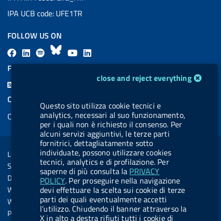
IPA UCB code: UFE1TR
FOLLOW US ON
F
L
l
B
Y
L
a
i
a
l
o
i
FEED RSS
cookie management module
c
n
b
u
u
n
close and reject everything
F
e
k
e
e
t
k
e
COOKIES
b
e
l
s
u
e
Questo sito utilizza cookie tecnici e
e
analytics, necessari al suo funzionamento,
Cookie management
o
d
.
k
b
d
d
per i quali non è richiesto il consenso. Per
o
i
b
y
e
i
alcuni servizi aggiuntivi, le terze parti
R
Sezione Link Utili
fornitrici, dettagliatamente sotto
k
n
u
n
s
individuate, possono utilizzare cookies
Legal notice
t
tecnici, analytics e di profilazione. Per
s
Social Media Policy
t
saperne di più consulta la
PRIVACY
Dichiarazione di accessibilità
POLICY
. Per proseguire nella navigazione
o
Web accessibility
devi effettuare la scelta sui cookie di terze
n
parti dei quali eventualmente accetti
Website statistics
l’utilizzo. Chiudendo il banner attraverso la
.
Privacy
X in alto a destra rifiuti tutti i cookie di