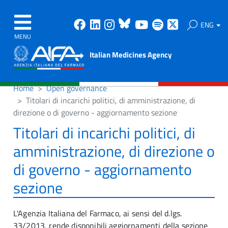
Facebook
Linkedin
Instagram
Bluesky
Youtube
Spotify
X
ENG
MENU
Italian Medicines Agency
Home
Open governance
Titolari di incarichi politici, di amministrazione, di
direzione o di governo - aggiornamento sezione
Titolari di incarichi politici, di
amministrazione, di direzione o
di governo - aggiornamento
sezione
L'Agenzia Italiana del Farmaco, ai sensi del d.lgs.
33/2013, rende disponibili aggiornamenti della sezione