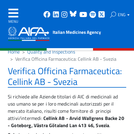
Facebook
Linkedin
Instagram
Bluesky
Youtube
Spotify
X
ENG
MENU
Italian Medicines Agency
Home
Quality and Inspections
Verifica Officina Farmaceutica: Cellink AB - Svezia
Verifica Officina Farmaceutica:
Cellink AB - Svezia
Si richiede alle Aziende titolari di AIC di medicinali ad
uso umano se per i loro medicinali autorizzati per il
mercato italiano, risulti come fornitore di principi
attivi/intermedi:
Cellink AB - Arvid Wallgrens Backe 20
- Goteborg, Västra Götaland Lan 413 46, Svezia
.