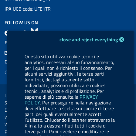
IPA UCB code: UFE1TR
FOLLOW US ON
F
L
l
B
Y
L
cookie management module
close and reject everything
a
i
a
l
o
i
FEED RSS
c
n
b
u
u
n
F
e
k
e
e
t
k
Questo sito utilizza cookie tecnici e
e
COOKIES
analytics, necessari al suo funzionamento,
b
e
l
s
u
e
per i quali non è richiesto il consenso. Per
e
Cookie management
o
d
.
k
b
d
alcuni servizi aggiuntivi, le terze parti
d
fornitrici, dettagliatamente sotto
o
i
b
y
e
i
R
individuate, possono utilizzare cookies
Sezione Link Utili
k
n
u
n
tecnici, analytics e di profilazione. Per
s
Legal notice
saperne di più consulta la
PRIVACY
t
s
POLICY
. Per proseguire nella navigazione
Social Media Policy
t
devi effettuare la scelta sui cookie di terze
Dichiarazione di accessibilità
o
parti dei quali eventualmente accetti
Web accessibility
l’utilizzo. Chiudendo il banner attraverso la
n
Website statistics
X in alto a destra rifiuti tutti i cookie di
.
terze parti. Puoi rivedere e modificare le
Privacy