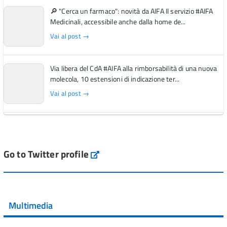
🔎 "Cerca un farmaco": novità da AIFA Il servizio #AIFA
Medicinali, accessibile anche dalla home de...
Vai al post →
Via libera del CdA #AIFA alla rimborsabilità di una nuova
molecola, 10 estensioni di indicazione ter...
Vai al post →
L'Italia si conferma tra i primi Paesi europei per l'accesso
ai #farmaci orfani rimborsati dal Servi...
Vai al post →
Go to Twitter profile
aifa_ufficiale
💜 Il 29 giugno #AIFA si è illuminata di viola in occasione
della XVII Giornata Mondiale della Scler...
Multimedia
Vai al post →