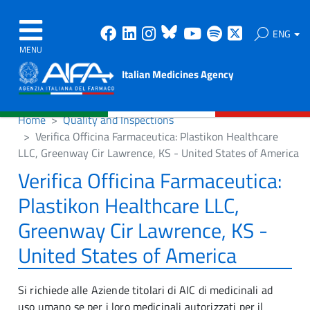
Facebook
Linkedin
Instagram
Bluesky
Youtube
Spotify
X
ENG
MENU
Italian Medicines Agency
Home
Quality and Inspections
Verifica Officina Farmaceutica: Plastikon Healthcare
LLC, Greenway Cir Lawrence, KS - United States of America
Verifica Officina Farmaceutica:
Plastikon Healthcare LLC,
Greenway Cir Lawrence, KS -
United States of America
Si richiede alle Aziende titolari di AIC di medicinali ad
uso umano se per i loro medicinali autorizzati per il