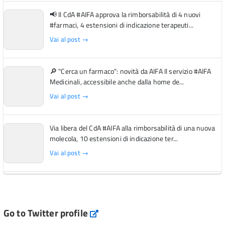
📢 Il CdA #AIFA approva la rimborsabilità di 4 nuovi
#farmaci, 4 estensioni di indicazione terapeuti...
Vai al post →
🔎 "Cerca un farmaco": novità da AIFA Il servizio #AIFA
Medicinali, accessibile anche dalla home de...
Vai al post →
Via libera del CdA #AIFA alla rimborsabilità di una nuova
molecola, 10 estensioni di indicazione ter...
Vai al post →
L'Italia si conferma tra i primi Paesi europei per l'accesso
ai #farmaci orfani rimborsati dal Servi...
Vai al post →
Go to Twitter profile
aifa_ufficiale