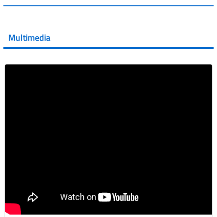
💜 Il 29 giugno #AIFA si è illuminata di viola in occasione
della XVII Giornata Mondiale della Scler...
Multimedia
Vai al post →