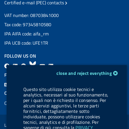
Certified e-mail (PEC) contacts
VAT number: 08703841000
Tax code: 97345810580
IPA AIFA code: aifa_rm
IPA UCB code: UFE1TR
FOLLOW US ON
F
L
l
B
Y
L
cookie management module
a
i
a
l
o
i
close and reject everything
FEED RSS
c
n
b
u
u
n
F
e
k
e
e
t
k
Questo sito utilizza cookie tecnici e
e
COOKIES
analytics, necessari al suo funzionamento,
b
e
l
s
u
e
e
per i quali non è richiesto il consenso. Per
Cookie management
o
d
.
k
b
d
alcuni servizi aggiuntivi, le terze parti
d
fornitrici, dettagliatamente sotto
o
i
b
y
e
i
R
Sezione Link Utili
individuate, possono utilizzare cookies
k
n
u
n
tecnici, analytics e di profilazione. Per
s
Legal notice
t
saperne di più consulta la
PRIVACY