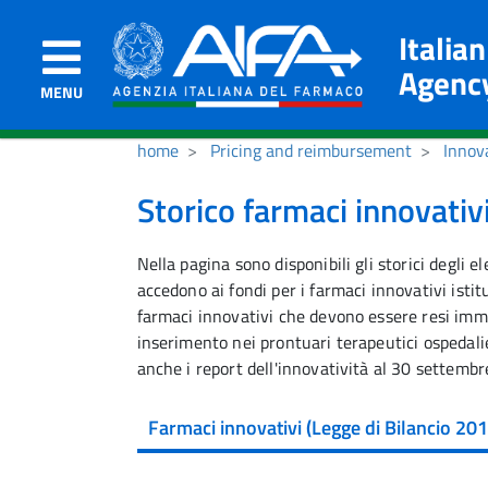
Italia
Agenc
MENU
home
Pricing and reimbursement
Innov
Storico farmaci innovativ
Nella pagina sono disponibili gli storici degli 
accedono ai fondi per i farmaci innovativi istitu
farmaci innovativi che devono essere resi imme
inserimento nei prontuari terapeutici ospedalie
anche i report dell'innovatività al 30 settemb
Farmaci innovativi (Legge di Bilancio 201