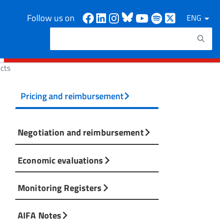
Facebook
Linkedin
Instagram
Bluesky
Youtube
Spotify
X
Follow us on
ENG
Search
Search keywords
cts
Pricing and reimbursement
Negotiation and reimbursement
Economic evaluations
Monitoring Registers
AIFA Notes