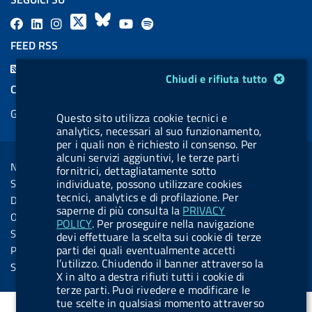
F
L
l
X
B
Y
l
a
i
a
l
o
a
FEED RSS
c
n
b
u
u
b
F
Modulo gestione cookie
e
k
e
e
t
e
Chiudi e rifiuta tutto
e
COOKIES
b
e
l
s
u
l
e
Gestione cookie
o
d
.
k
b
.
Questo sito utilizza cookie tecnici e
d
analytics, necessari al suo funzionamento,
o
i
b
y
e
b
R
per i quali non è richiesto il consenso. Per
Sezione Link Utili
k
n
u
u
alcuni servizi aggiuntivi, le terze parti
s
Note legali
fornitrici, dettagliatamente sotto
t
t
s
individuate, possono utilizzare cookies
Social Media Policy
t
t
tecnici, analytics e di profilazione. Per
Dichiarazione di accessibilità
o
o
saperne di più consulta la
PRIVACY
Obiettivi di accessibilità
POLICY
. Per proseguire nella navigazione
n
n
Statistiche sito
devi effettuare la scelta sui cookie di terze
.
.
parti dei quali eventualmente accetti
Privacy
l’utilizzo. Chiudendo il banner attraverso la
i
s
Servizi Online
X in alto a destra rifiuti tutti i cookie di
n
p
terze parti. Puoi rivedere e modificare le
tue scelte in qualsiasi momento attraverso
s
o