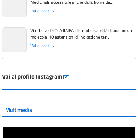
Medicinali, accessibile anche dalla home de...
Vai al post →
Via libera del CdA #AIFA alla rimborsabilità di una nuova
molecola, 10 estensioni di indicazione ter...
Vai al post →
L'Italia si conferma tra i primi Paesi europei per l'accesso
ai #farmaci orfani rimborsati dal Servi...
Vai al profilo Instagram
Instagram
Vai al post →
💜 Il 29 giugno #AIFA si è illuminata di viola in occasione
della XVII Giornata Mondiale della Scler...
Multimedia
Vai al post →