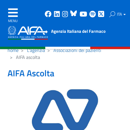
Facebook
Linkedin
Instagram
Bluesky
Youtube
Spotify
X
ITA
MENU
Agenzia Italiana del Farmaco
home
L'agenzia
Associazioni dei pazienti
AIFA ascolta
AIFA Ascolta