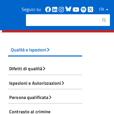
Facebook
Linkedin
Instagram
Bluesky
Youtube
Spotify
X
Seguici su
ITA
Cerca
Testo da ricercare
Qualità e Ispezioni
Difetti di qualità
Ispezioni e Autorizzazioni
Persona qualificata
Contrasto al crimine