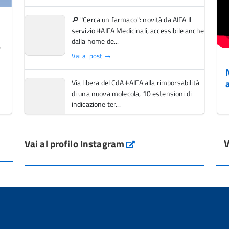
🔎 "Cerca un farmaco": novità da AIFA Il
servizio #AIFA Medicinali, accessibile anche
dalla home de...
Vai al post →
Via libera del CdA #AIFA alla rimborsabilità
di una nuova molecola, 10 estensioni di
indicazione ter...
Vai al post →
V
Vai al profilo Instagram
L'Italia si conferma tra i primi Paesi europei
Instagram
per l'accesso ai #farmaci orfani rimborsati
dal Servi...
Vai al post →
💜 Il 29 giugno #AIFA si è illuminata di viola
in occasione della XVII Giornata Mondiale