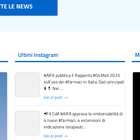
TTE LE NEWS
Ultimi Instagram
M
#AIFA pubblica il Rapporto #OsMed 2025
sull’uso dei #farmaci in Italia. Dati principali
⬇️ 💊 Nel ...
Vai al post →
📢 Il CdA #AIFA approva la rimborsabilità di
4 nuovi #farmaci, 4 estensioni di
indicazione terapeuti...
Vai al post →