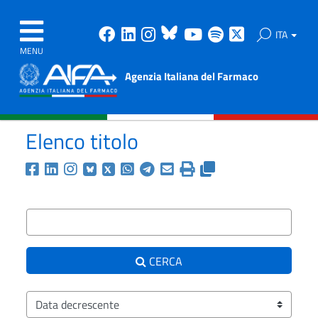
Facebook
Linkedin
Instagram
Bluesky
Youtube
Spotify
X
ITA
MENU
Agenzia Italiana del Farmaco
Elenco titolo
Condividi la ricerca corr
Testo da ricercare
CERCA
Ordina i risultati per