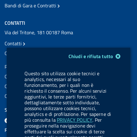
Bandi di Gara e Contratti
CONTATTI
Via del Tritone, 181 00187 Roma
Contatti
Contatti PEC
Modulo gestione cookie
Chiudi e rifiuta tutto
Partita IVA: 08703841000
Questo sito utilizza cookie tecnici e
Codice Fiscale: 97345810580
analytics, necessari al suo
funzionamento, per i quali non è
Codice IPA AIFA: aifa_rm
richiesto il consenso. Per alcuni servizi
Codice IPA UCB: UFE1TR
aggiuntivi, le terze parti fornitrici,
dettagliatamente sotto individuate,
possono utilizzare cookies tecnici,
SEGUICI SU
analytics e di profilazione. Per saperne di
F
L
l
X
B
Y
l
più consulta la
PRIVACY POLICY
. Per
proseguire nella navigazione devi
a
i
a
l
o
a
FEED RSS
effettuare la scelta sui cookie di terze
c
n
b
u
u
b