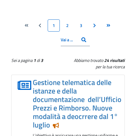
1
2
3
Vai alla pagina Inizio
Vai alla pagina Precedente
Pagina
Pagina
Pagina
Vai alla pagina Success
Vai alla pagina 
CERCA
Inserisci il numero pagina
Vai a ...
Sei a pagina
1
di
3
Abbiamo trovato
24 risultati
per la tua ricerca
Gestione telematica delle
istanze e della
documentazione dell’Ufficio
Prezzi e Rimborso. Nuove
modalità a deocrrere dal 1°
luglio
Notizia in evidenza
L’obiettivo è assicurare una gestione uniforme e