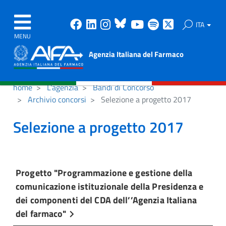
Facebook
Linkedin
Instagram
Bluesky
Youtube
Spotify
X
ITA
MENU
Agenzia Italiana del Farmaco
home
L'agenzia
Bandi di Concorso
Archivio concorsi
Selezione a progetto 2017
Selezione a progetto 2017
Progetto "Programmazione e gestione della
comunicazione istituzionale della Presidenza e
dei componenti del CDA dell’’Agenzia Italiana
del farmaco"