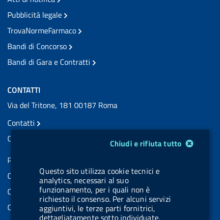
Pubblicità legale
TrovaNormeFarmaco
Bandi di Concorso
Bandi di Gara e Contratti
CONTATTI
Via del Tritone, 181 00187 Roma
Contatti
Contatti PEC
Modulo gestione cookie
Chiudi e rifiuta tutto
Partita IVA: 08703841000
Questo sito utilizza cookie tecnici e
Codice Fiscale: 97345810580
analytics, necessari al suo
funzionamento, per i quali non è
Codice IPA AIFA: aifa_rm
richiesto il consenso. Per alcuni servizi
Codice IPA UCB: UFE1TR
aggiuntivi, le terze parti fornitrici,
dettagliatamente sotto individuate,