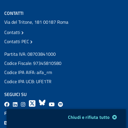
CONTATTI
Via del Tritone, 181 00187 Roma
Contatti
Contatti PEC
Partita IVA: 08703841000
Codice Fiscale: 97345810580
Codice IPA AIFA: aifa_rm
Codice IPA UCB: UFE1TR
SEGUICI SU
F
L
l
X
B
Y
l
a
i
a
l
o
a
FEED RSS
Modulo gestione cookie
Chiudi e rifiuta tutto
c
n
b
u
u
b
F
e
k
e
e
t
e