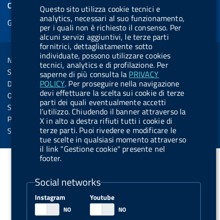
e
COOKIES
Questo sito utilizza cookie tecnici e
b
e
l
s
u
l
e
analytics, necessari al suo funzionamento,
Gestione cookie
o
d
.
k
b
.
per i quali non è richiesto il consenso. Per
d
o
i
b
y
e
b
alcuni servizi aggiuntivi, le terze parti
R
Sezione Link Utili
fornitrici, dettagliatamente sotto
k
n
u
u
individuate, possono utilizzare cookies
s
Note legali
t
t
tecnici, analytics e di profilazione. Per
s
Social Media Policy
saperne di più consulta la
PRIVACY
t
t
POLICY
. Per proseguire nella navigazione
Dichiarazione di accessibilità
o
o
devi effettuare la scelta sui cookie di terze
Obiettivi di accessibilità
parti dei quali eventualmente accetti
n
n
Statistiche sito
l’utilizzo. Chiudendo il banner attraverso la
.
.
Privacy
X in alto a destra rifiuti tutti i cookie di
i
s
terze parti. Puoi rivedere e modificare le
Servizi Online
tue scelte in qualsiasi momento attraverso
n
p
il link "Gestione cookie" presente nel
s
o
footer.
t
t
Social networks
a
i
g
f
Instagram
Youtube
r
y