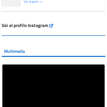
Vai al post →
L'Italia si conferma tra i primi Paesi europei per l'accesso
ai #farmaci orfani rimborsati dal Servi...
Vai al profilo Instagram
Instagram
Vai al post →
💜 Il 29 giugno #AIFA si è illuminata di viola in occasione
della XVII Giornata Mondiale della Scler...
Multimedia
Vai al post →