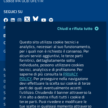
Codice IPA UCB: UFE1TR
SEGUICI SU
F
L
l
X
B
Y
l
a
i
a
l
o
a
Modulo gestione cookie
FEED RSS
Chiudi e rifiuta tutto
c
n
b
u
u
b
F
e
k
e
e
t
e
e
Questo sito utilizza cookie tecnici e
COOKIES
b
e
l
s
u
l
analytics, necessari al suo funzionamento,
e
per i quali non è richiesto il consenso. Per
Gestione cookie
o
d
.
k
b
.
d
alcuni servizi aggiuntivi, le terze parti
o
i
b
y
e
b
fornitrici, dettagliatamente sotto
R
Sezione Link Utili
k
n
u
u
individuate, possono utilizzare cookies
s
tecnici, analytics e di profilazione. Per
Note legali
t
t
saperne di più consulta la
PRIVACY
s
Social Media Policy
t
t
POLICY
. Per proseguire nella navigazione
Dichiarazione di accessibilità
devi effettuare la scelta sui cookie di terze
o
o
Obiettivi di accessibilità
parti dei quali eventualmente accetti
n
n
l’utilizzo. Chiudendo il banner attraverso la
Statistiche sito
X in alto a destra rifiuti tutti i cookie di
.
.
Privacy
terze parti. Puoi rivedere e modificare le
i
s
Servizi Online
tue scelte in qualsiasi momento attraverso