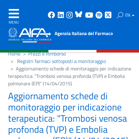
Facebook
Linkedin
Instagram
Bluesky
Youtube
Spotify
X
ITA
MENU
Agenzia Italiana del Farmaco
Home
Prezzi e Rimborso
Registri farmaci sottoposti a monitoraggio
Aggiornamento schede di monitoraggio per indicazione
terapeutica: "Trombosi venosa profonda (TVP) e Embolia
polmonare (EP)" (14/04/2015)
Aggiornamento schede di
monitoraggio per indicazione
terapeutica: "Trombosi venosa
profonda (TVP) e Embolia