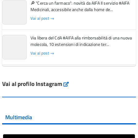
🔎 "Cerca un farmaco": novità da AIFA Il servizio #AIFA
Medicinali, accessibile anche dalla home de...
Vai al post →
Via libera del CdA #AIFA alla rimborsabilità di una nuova
molecola, 10 estensioni di indicazione ter...
Vai al post →
L'Italia si conferma tra i primi Paesi europei per l'accesso
ai #farmaci orfani rimborsati dal Servi...
Vai al profilo Instagram
Instagram
Vai al post →
💜 Il 29 giugno #AIFA si è illuminata di viola in occasione
della XVII Giornata Mondiale della Scler...
Multimedia
Vai al post →