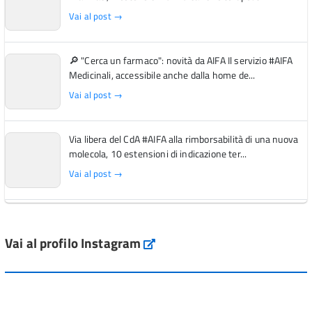
Vai al post →
🔎 "Cerca un farmaco": novità da AIFA Il servizio #AIFA
Medicinali, accessibile anche dalla home de...
Vai al post →
Via libera del CdA #AIFA alla rimborsabilità di una nuova
molecola, 10 estensioni di indicazione ter...
Vai al post →
L'Italia si conferma tra i primi Paesi europei per l'accesso
ai #farmaci orfani rimborsati dal Servi...
Vai al profilo Instagram
Instagram
Vai al post →
💜 Il 29 giugno #AIFA si è illuminata di viola in occasione
della XVII Giornata Mondiale della Scler...