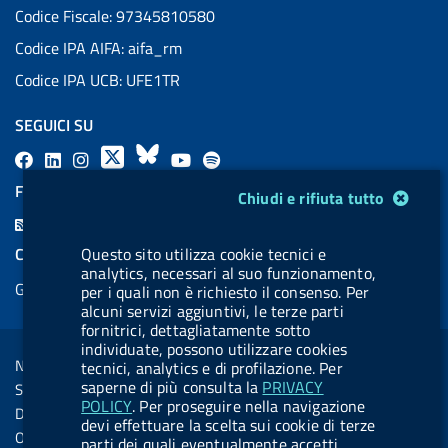
Codice Fiscale: 97345810580
Codice IPA AIFA: aifa_rm
Codice IPA UCB: UFE1TR
SEGUICI SU
F
L
l
X
B
Y
l
a
i
a
l
o
a
FEED RSS
Modulo gestione cookie
Chiudi e rifiuta tutto
c
n
b
u
u
b
F
e
k
e
e
t
e
e
COOKIES
Questo sito utilizza cookie tecnici e
b
e
l
s
u
l
analytics, necessari al suo funzionamento,
e
Gestione cookie
o
d
.
k
b
.
per i quali non è richiesto il consenso. Per
d
alcuni servizi aggiuntivi, le terze parti
o
i
b
y
e
b
R
fornitrici, dettagliatamente sotto
Sezione Link Utili
k
n
u
u
individuate, possono utilizzare cookies
s
Note legali
tecnici, analytics e di profilazione. Per
t
t
s
saperne di più consulta la
PRIVACY
Social Media Policy
t
t
POLICY
. Per proseguire nella navigazione
Dichiarazione di accessibilità
devi effettuare la scelta sui cookie di terze
o
o
Obiettivi di accessibilità
parti dei quali eventualmente accetti