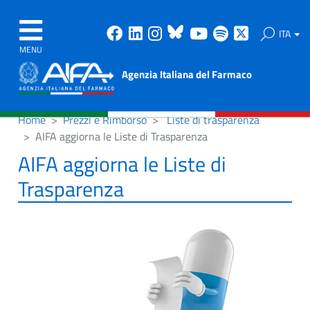
Facebook
Linkedin
Instagram
Bluesky
Youtube
Spotify
X
ITA
MENU
Agenzia Italiana del Farmaco
Home
Prezzi e Rimborso
Liste di trasparenza
AIFA aggiorna le Liste di Trasparenza
AIFA aggiorna le Liste di
Trasparenza