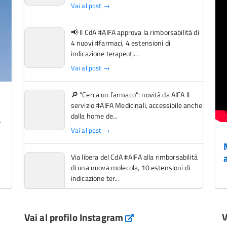
Vai al post →
📢 Il CdA #AIFA approva la rimborsabilità di
4 nuovi #farmaci, 4 estensioni di
indicazione terapeuti...
Vai al post →
🔎 "Cerca un farmaco": novità da AIFA Il
servizio #AIFA Medicinali, accessibile anche
dalla home de...
Vai al post →
Via libera del CdA #AIFA alla rimborsabilità
di una nuova molecola, 10 estensioni di
indicazione ter...
Vai al post →
V
Vai al profilo Instagram
L'Italia si conferma tra i primi Paesi europei
Instagram