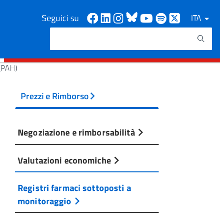
Facebook
Linkedin
Instagram
Bluesky
Youtube
Spotify
X
Seguici su
ITA
Cerca
Testo da ricercare
(PAH)
Prezzi e Rimborso
Negoziazione e rimborsabilità
Valutazioni economiche
Registri farmaci sottoposti a
monitoraggio