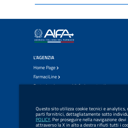
L'AGENZIA
Home Page
FarmaciLine
Partecipazione e soddisfazione utenti
Modulo gestione cookie
Accesso civico
Modulistica
Questo sito utilizza cookie tecnici e analytics,
Amministrazione Trasparente
parti fornitrici, dettagliatamente sotto individ
POLICY
. Per proseguire nella navigazione devi 
Atti di notifica
attraverso la X in alto a destra rifiuti tutti i 