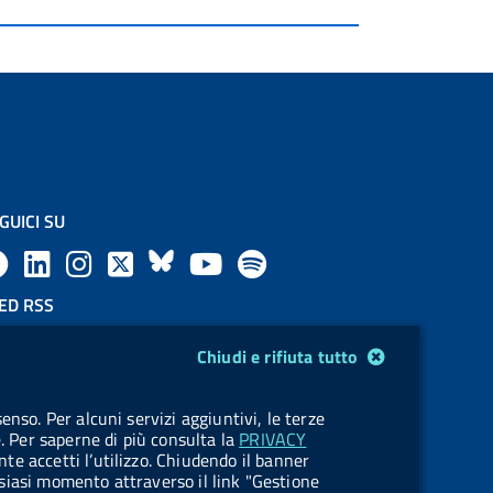
GUICI SU
F
L
l
X
B
Y
l
a
i
a
l
o
a
ED RSS
F
c
n
b
u
u
b
Chiudi e rifiuta tutto
e
e
k
e
e
t
e
OKIES
enso. Per alcuni servizi aggiuntivi, le terze
e
stione cookie
b
e
l
s
u
l
e. Per saperne di più consulta la
PRIVACY
nte accetti l’utilizzo. Chiudendo il banner
d
o
d
.
k
b
.
ualsiasi momento attraverso il link "Gestione