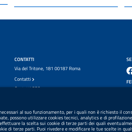
per l'accesso ai #farmaci orfani rimborsati
dal Servi...
Vai al post →
💜 Il 29 giugno #AIFA si è illuminata di viola
in occasione della XVII Giornata Mondiale
della Scler...
Vai al post →
CONTATTI
SE
Via del Tritone, 181 00187 Roma
Contatti
FE
Contatti PEC
Partita IVA: 08703841000
CO
Codice Fiscale: 97345810580
 necessari al suo funzionamento, per i quali non è richiesto il cons
Ge
uate, possono utilizzare cookies tecnici, analytics e di profilazion
Codice IPA AIFA: aifa_rm
effettuare la scelta sui cookie di terze parti dei quali eventualme
cookie di terze parti. Puoi rivedere e modificare le tue scelte in q
Codice IPA UCB: UFE1TR