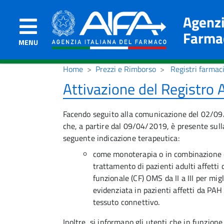
Agenzi
Farma
MENU
Home
Prezzi e Rimborso
Registri farmac
Attivazione del Registr
Facendo seguito alla comunicazione del 02/09/
che, a partire dal 09/04/2019, è presente sul
seguente indicazione terapeutica:
come monoterapia o in combinazione con
trattamento di pazienti adulti affetti
funzionale (CF) OMS da II a III per migli
evidenziata in pazienti affetti da PAH
tessuto connettivo.
Inoltre, si informano gli utenti che in funzione