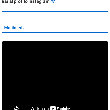
Vai al profilo Instagram
Instagram
Vai al post →
💜 Il 29 giugno #AIFA si è illuminata di viola in occasione
della XVII Giornata Mondiale della Scler...
Multimedia
Vai al post →