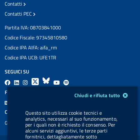
Contatti
Contatti PEC
Partita IVA: 08703841000
Codice Fiscale: 97345810580
Codice IPA AIFA: aifa_rm
Codice IPA UCB: UFE1TR
SEGUICI SU
F
L
l
X
B
Y
l
a
i
a
l
o
a
FEED RSS
Modulo gestione cookie
Chiudi e rifiuta tutto
c
n
b
u
u
b
F
e
k
e
e
t
e
e
COOKIES
Questo sito utilizza cookie tecnici e
b
e
l
s
u
l
e
analytics, necessari al suo funzionamento,
Gestione cookie
o
d
.
k
b
.
per i quali non è richiesto il consenso. Per
d
alcuni servizi aggiuntivi, le terze parti
o
i
b
y
e
b
R
fornitrici, dettagliatamente sotto
Sezione Link Utili