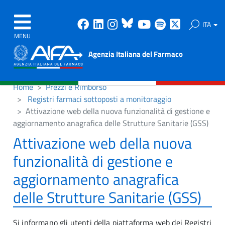
Facebook
Linkedin
Instagram
Bluesky
Youtube
Spotify
X
ITA
MENU
Agenzia Italiana del Farmaco
Home
Prezzi e Rimborso
Registri farmaci sottoposti a monitoraggio
Attivazione web della nuova funzionalità di gestione e
aggiornamento anagrafica delle Strutture Sanitarie (GSS)
Attivazione web della nuova
funzionalità di gestione e
aggiornamento anagrafica
delle Strutture Sanitarie (GSS)
Si informano gli utenti della piattaforma web dei Registri