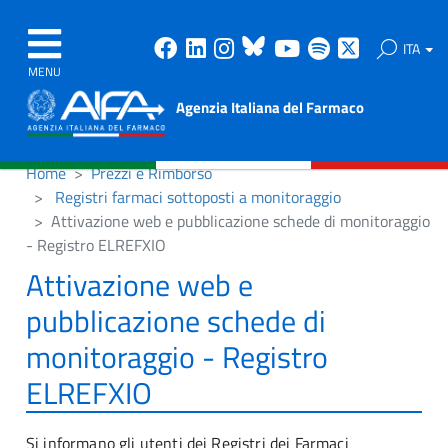
Facebook
Linkedin
Instagram
Bluesky
Youtube
Spotify
X
ITA
MENU
Agenzia Italiana del Farmaco
Home
Prezzi e Rimborso
Registri farmaci sottoposti a monitoraggio
Attivazione web e pubblicazione schede di monitoraggio
- Registro ELREFXIO
Attivazione web e
pubblicazione schede di
monitoraggio - Registro
ELREFXIO
Si informano gli utenti dei Registri dei Farmaci