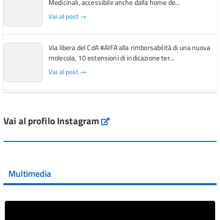
Medicinali, accessibile anche dalla home de...
Vai al post →
Via libera del CdA #AIFA alla rimborsabilità di una nuova
molecola, 10 estensioni di indicazione ter...
Vai al post →
L'Italia si conferma tra i primi Paesi europei per l'accesso
ai #farmaci orfani rimborsati dal Servi...
Vai al profilo Instagram
Instagram
Vai al post →
💜 Il 29 giugno #AIFA si è illuminata di viola in occasione
della XVII Giornata Mondiale della Scler...
Multimedia
Vai al post →