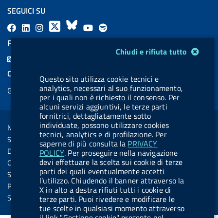
SEGUICI SU
F
L
l
X
B
Y
l
a
i
a
l
o
a
FEED RSS
Modulo gestione cookie
Chiudi e rifiuta tutto
c
n
b
u
u
b
F
e
k
e
e
t
e
e
COOKIES
b
e
l
s
u
l
Questo sito utilizza cookie tecnici e
e
analytics, necessari al suo funzionamento,
Gestione cookie
o
d
.
k
b
.
d
per i quali non è richiesto il consenso. Per
o
i
b
y
e
b
alcuni servizi aggiuntivi, le terze parti
R
Sezione Link Utili
fornitrici, dettagliatamente sotto
k
n
u
u
s
individuate, possono utilizzare cookies
Note legali
t
t
tecnici, analytics e di profilazione. Per
s
Social Media Policy
saperne di più consulta la
PRIVACY
t
t
Dichiarazione di accessibilità
POLICY
. Per proseguire nella navigazione
o
o
devi effettuare la scelta sui cookie di terze
Obiettivi di accessibilità
n
n
parti dei quali eventualmente accetti
Statistiche sito
l’utilizzo. Chiudendo il banner attraverso la
.
.
Privacy
X in alto a destra rifiuti tutti i cookie di
i
s
Servizi Online
terze parti. Puoi rivedere e modificare le
tue scelte in qualsiasi momento attraverso
n
p
il link "Gestione cookie" presente nel