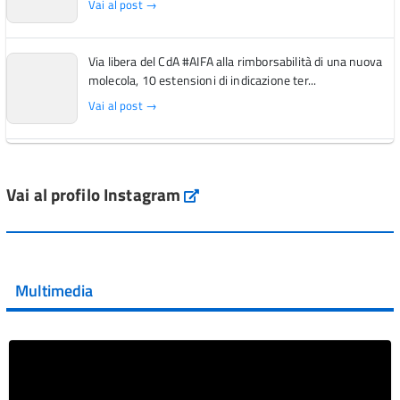
Vai al post →
Via libera del CdA #AIFA alla rimborsabilità di una nuova
molecola, 10 estensioni di indicazione ter...
Vai al post →
L'Italia si conferma tra i primi Paesi europei per l'accesso
ai #farmaci orfani rimborsati dal Servi...
Vai al profilo Instagram
Instagram
Vai al post →
💜 Il 29 giugno #AIFA si è illuminata di viola in occasione
della XVII Giornata Mondiale della Scler...
Multimedia
Vai al post →