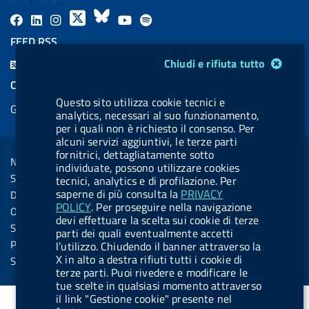
F
L
l
X
B
Y
l
a
i
a
l
o
a
FEED RSS
c
n
b
u
u
b
Modulo gestione cookie
F
Chiudi e rifiuta tutto
e
k
e
e
t
e
e
COOKIES
b
e
l
s
u
l
e
Questo sito utilizza cookie tecnici e
Gestione cookie
o
d
.
k
b
.
analytics, necessari al suo funzionamento,
d
per i quali non è richiesto il consenso. Per
o
i
b
y
e
b
R
Sezione Link Utili
alcuni servizi aggiuntivi, le terze parti
k
n
u
u
fornitrici, dettagliatamente sotto
s
Note legali
t
t
individuate, possono utilizzare cookies
s
Social Media Policy
tecnici, analytics e di profilazione. Per
t
t
saperne di più consulta la
PRIVACY
Dichiarazione di accessibilità
o
o
POLICY
. Per proseguire nella navigazione
Obiettivi di accessibilità
devi effettuare la scelta sui cookie di terze
n
n
Statistiche sito
parti dei quali eventualmente accetti
.
.
Privacy
l’utilizzo. Chiudendo il banner attraverso la
i
s
X in alto a destra rifiuti tutti i cookie di
Servizi Online
terze parti. Puoi rivedere e modificare le
n
p
tue scelte in qualsiasi momento attraverso
s
o
il link "Gestione cookie" presente nel