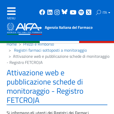
Facebook
Linkedin
Instagram
Bluesky
Youtube
Spotify
X
ITA
MENU
Agenzia Italiana del Farmaco
Home
Prezzi e Rimborso
Registri farmaci sottoposti a monitoraggio
Attivazione web e pubblicazione schede di monitoraggio
- Registro FETCROJA
Attivazione web e
pubblicazione schede di
monitoraggio - Registro
FETCROJA
Si informano gli utenti dei Registri dei Farmaci