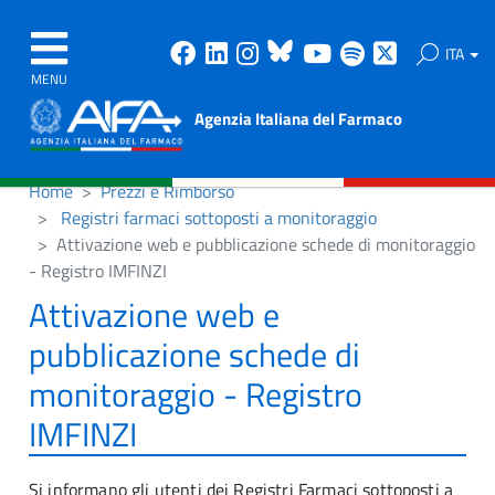
Facebook
Linkedin
Instagram
Bluesky
Youtube
Spotify
X
ITA
MENU
Agenzia Italiana del Farmaco
Home
Prezzi e Rimborso
Registri farmaci sottoposti a monitoraggio
Attivazione web e pubblicazione schede di monitoraggio
- Registro IMFINZI
Attivazione web e
pubblicazione schede di
monitoraggio - Registro
IMFINZI
Si informano gli utenti dei Registri Farmaci sottoposti a