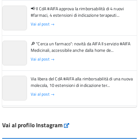
📢 Il CdA #AIFA approva la rimborsabilità di 4 nuovi
#farmaci, 4 estensioni di indicazione terapeuti...
Vai al post →
🔎 "Cerca un farmaco": novità da AIFA Il servizio #AIFA
Medicinali, accessibile anche dalla home de...
Vai al post →
Via libera del CdA #AIFA alla rimborsabilità di una nuova
molecola, 10 estensioni di indicazione ter...
Vai al post →
L'Italia si conferma tra i primi Paesi europei per l'accesso
ai #farmaci orfani rimborsati dal Servi...
Vai al profilo Instagram
Instagram
Vai al post →