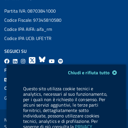
Partita IVA: 08703841000
Codice Fiscale: 97345810580
Codice IPA AIFA: aifa_rm
Codice IPA UCB: UFE1TR
SEGUICI SU
F
L
l
X
B
Y
l
a
i
a
l
o
a
FEED RSS
Modulo gestione cookie
Chiudi e rifiuta tutto
c
n
b
u
u
b
F
e
k
e
e
t
e
e
COOKIES
Questo sito utilizza cookie tecnici e
b
e
l
s
u
l
analytics, necessari al suo funzionamento,
e
Gestione cookie
o
d
.
k
b
.
per i quali non è richiesto il consenso. Per
d
alcuni servizi aggiuntivi, le terze parti
o
i
b
y
e
b
R
fornitrici, dettagliatamente sotto
Sezione Link Utili
k
n
u
u
individuate, possono utilizzare cookies
s
Note legali
tecnici, analytics e di profilazione. Per
t
t
s
saperne di più consulta la
PRIVACY
Social Media Policy