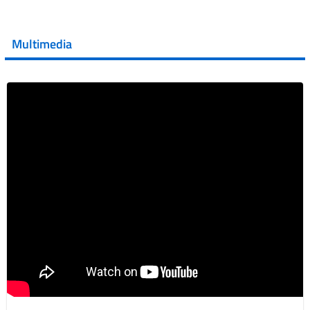
💜 Il 29 giugno #AIFA si è illuminata di viola in occasione
della XVII Giornata Mondiale della Scler...
Multimedia
Vai al post →